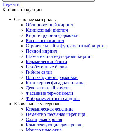
Перейти
Каталог продукции
Стеновые материалы
Облицовочный кирпич
Клинкерный кирпич
Кирпич ручной формовки
Ригельный кирпич
Строительный и фундаментный кирпич
Печной кирпич
Шамотный огнеупорный кирпич
Керамические блоки
Газобетонные блоки
Гибкие связи
Плитка ручной формовки
Клинкерная фасадная плитка
Декоративный камень
Фасадные термопанели
Фиброцементный сайдинг
Кровельные материалы
Керамическая черепица
Цементно-песчаная черепица
Сланцевая кровля
Комплектующие для кровли
Мансардные окна