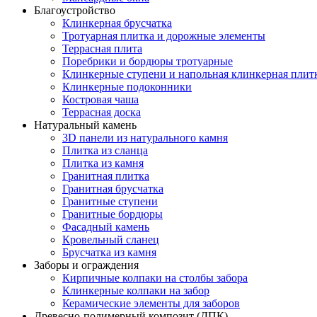
Благоустройство
Клинкерная брусчатка
Тротуарная плитка и дорожные элементы
Террасная плита
Поребрики и бордюры тротуарные
Клинкерные ступени и напольная клинкерная плит
Клинкерные подоконники
Костровая чаша
Террасная доска
Натуральный камень
3D панели из натурального камня
Плитка из сланца
Плитка из камня
Гранитная плитка
Гранитная брусчатка
Гранитные ступени
Гранитные бордюры
Фасадный камень
Кровельный сланец
Брусчатка из камня
Заборы и ограждения
Кирпичные колпаки на столбы забора
Клинкерные колпаки на забор
Керамические элементы для заборов
Древесно-полимерный композит (ДПК)