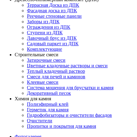
Террасная Доска из ДПК
Фасадная доска из ДПК
Реечные стеновые панели
Заборы из ДПК
Ограждения из ДПК
Ступени из ДПК
Лавочный брус из ДПК
Садовый паркет из ДПК
Комплектующие
Строительные смеси
Затирочные смеси
Цветные кладочные растворы и смеси
Теплый кладочный раствор
Смеси для печей и каминов
Клеевые смеси
Система мощения для брусчатки и камня
Декоративный песок
Химия для камня
Полиэфирный клей
Герметик для камня
Гидрофобизаторы и очистители фасадов
Очистители
Пропитки и покрытия для камня
Фотогалерея