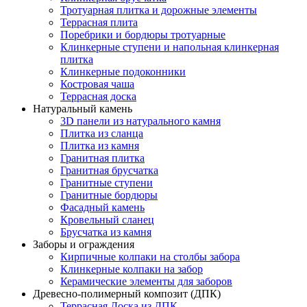
Тротуарная плитка и дорожные элементы
Террасная плита
Поребрики и бордюры тротуарные
Клинкерные ступени и напольная клинкерная
плитка
Клинкерные подоконники
Костровая чаша
Террасная доска
Натуральный камень
3D панели из натурального камня
Плитка из сланца
Плитка из камня
Гранитная плитка
Гранитная брусчатка
Гранитные ступени
Гранитные бордюры
Фасадный камень
Кровельный сланец
Брусчатка из камня
Заборы и ограждения
Кирпичные колпаки на столбы забора
Клинкерные колпаки на забор
Керамические элементы для заборов
Древесно-полимерный композит (ДПК)
Террасная Доска из ДПК