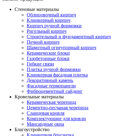
Стеновые материалы
Облицовочный кирпич
Клинкерный кирпич
Кирпич ручной формовки
Ригельный кирпич
Строительный и фундаментный кирпич
Печной кирпич
Шамотный огнеупорный кирпич
Керамические блоки
Газобетонные блоки
Гибкие связи
Плитка ручной формовки
Клинкерная фасадная плитка
Декоративный камень
Фасадные термопанели
Фиброцементный сайдинг
Кровельные материалы
Керамическая черепица
Цементно-песчаная черепица
Сланцевая кровля
Комплектующие для кровли
Мансардные окна
Благоустройство
Клинкерная брусчатка