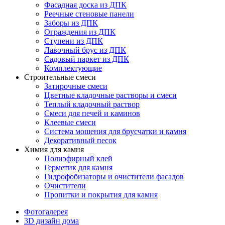
Фасадная доска из ДПК
Реечные стеновые панели
Заборы из ДПК
Ограждения из ДПК
Ступени из ДПК
Лавочный брус из ДПК
Садовый паркет из ДПК
Комплектующие
Строительные смеси
Затирочные смеси
Цветные кладочные растворы и смеси
Теплый кладочный раствор
Смеси для печей и каминов
Клеевые смеси
Система мощения для брусчатки и камня
Декоративный песок
Химия для камня
Полиэфирный клей
Герметик для камня
Гидрофобизаторы и очистители фасадов
Очистители
Пропитки и покрытия для камня
Фотогалерея
3D дизайн дома