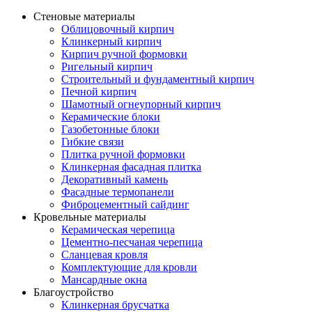
Стеновые материалы
Облицовочный кирпич
Клинкерный кирпич
Кирпич ручной формовки
Ригельный кирпич
Строительный и фундаментный кирпич
Печной кирпич
Шамотный огнеупорный кирпич
Керамические блоки
Газобетонные блоки
Гибкие связи
Плитка ручной формовки
Клинкерная фасадная плитка
Декоративный камень
Фасадные термопанели
Фиброцементный сайдинг
Кровельные материалы
Керамическая черепица
Цементно-песчаная черепица
Сланцевая кровля
Комплектующие для кровли
Мансардные окна
Благоустройство
Клинкерная брусчатка