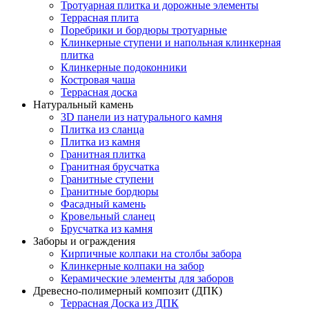
Тротуарная плитка и дорожные элементы
Террасная плита
Поребрики и бордюры тротуарные
Клинкерные ступени и напольная клинкерная
плитка
Клинкерные подоконники
Костровая чаша
Террасная доска
Натуральный камень
3D панели из натурального камня
Плитка из сланца
Плитка из камня
Гранитная плитка
Гранитная брусчатка
Гранитные ступени
Гранитные бордюры
Фасадный камень
Кровельный сланец
Брусчатка из камня
Заборы и ограждения
Кирпичные колпаки на столбы забора
Клинкерные колпаки на забор
Керамические элементы для заборов
Древесно-полимерный композит (ДПК)
Террасная Доска из ДПК