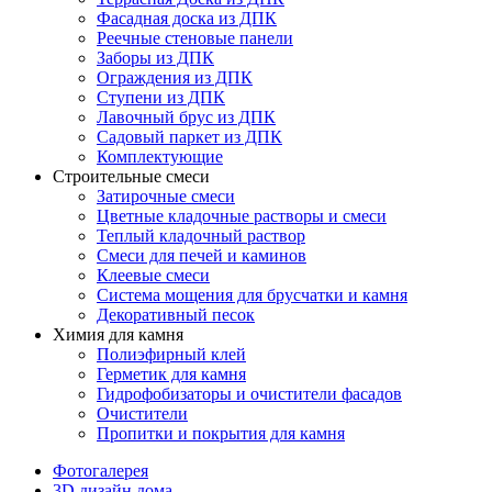
Фасадная доска из ДПК
Реечные стеновые панели
Заборы из ДПК
Ограждения из ДПК
Ступени из ДПК
Лавочный брус из ДПК
Садовый паркет из ДПК
Комплектующие
Строительные смеси
Затирочные смеси
Цветные кладочные растворы и смеси
Теплый кладочный раствор
Смеси для печей и каминов
Клеевые смеси
Система мощения для брусчатки и камня
Декоративный песок
Химия для камня
Полиэфирный клей
Герметик для камня
Гидрофобизаторы и очистители фасадов
Очистители
Пропитки и покрытия для камня
Фотогалерея
3D дизайн дома