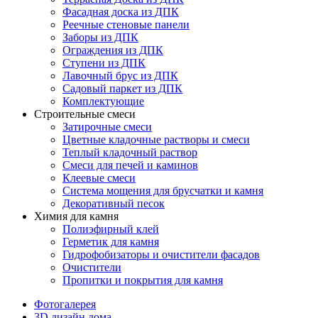
Фасадная доска из ДПК
Реечные стеновые панели
Заборы из ДПК
Ограждения из ДПК
Ступени из ДПК
Лавочный брус из ДПК
Садовый паркет из ДПК
Комплектующие
Строительные смеси
Затирочные смеси
Цветные кладочные растворы и смеси
Теплый кладочный раствор
Смеси для печей и каминов
Клеевые смеси
Система мощения для брусчатки и камня
Декоративный песок
Химия для камня
Полиэфирный клей
Герметик для камня
Гидрофобизаторы и очистители фасадов
Очистители
Пропитки и покрытия для камня
Фотогалерея
3D дизайн дома