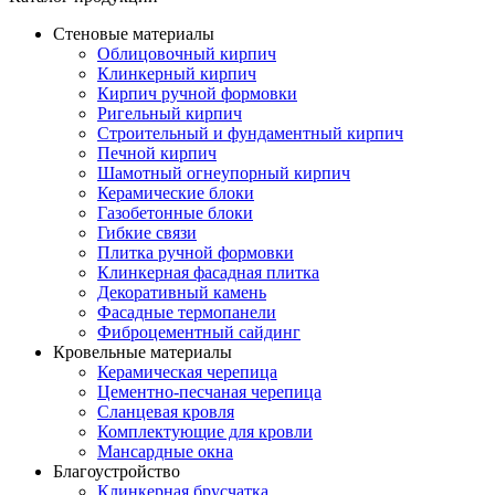
Стеновые материалы
Облицовочный кирпич
Клинкерный кирпич
Кирпич ручной формовки
Ригельный кирпич
Строительный и фундаментный кирпич
Печной кирпич
Шамотный огнеупорный кирпич
Керамические блоки
Газобетонные блоки
Гибкие связи
Плитка ручной формовки
Клинкерная фасадная плитка
Декоративный камень
Фасадные термопанели
Фиброцементный сайдинг
Кровельные материалы
Керамическая черепица
Цементно-песчаная черепица
Сланцевая кровля
Комплектующие для кровли
Мансардные окна
Благоустройство
Клинкерная брусчатка