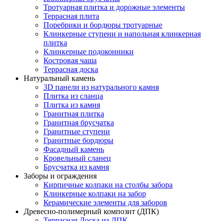
Тротуарная плитка и дорожные элементы
Террасная плита
Поребрики и бордюры тротуарные
Клинкерные ступени и напольная клинкерная
плитка
Клинкерные подоконники
Костровая чаша
Террасная доска
Натуральный камень
3D панели из натурального камня
Плитка из сланца
Плитка из камня
Гранитная плитка
Гранитная брусчатка
Гранитные ступени
Гранитные бордюры
Фасадный камень
Кровельный сланец
Брусчатка из камня
Заборы и ограждения
Кирпичные колпаки на столбы забора
Клинкерные колпаки на забор
Керамические элементы для заборов
Древесно-полимерный композит (ДПК)
Террасная Доска из ДПК