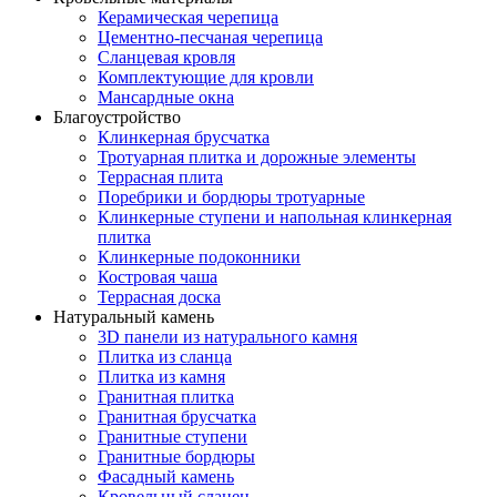
Керамическая черепица
Цементно-песчаная черепица
Сланцевая кровля
Комплектующие для кровли
Мансардные окна
Благоустройство
Клинкерная брусчатка
Тротуарная плитка и дорожные элементы
Террасная плита
Поребрики и бордюры тротуарные
Клинкерные ступени и напольная клинкерная
плитка
Клинкерные подоконники
Костровая чаша
Террасная доска
Натуральный камень
3D панели из натурального камня
Плитка из сланца
Плитка из камня
Гранитная плитка
Гранитная брусчатка
Гранитные ступени
Гранитные бордюры
Фасадный камень
Кровельный сланец