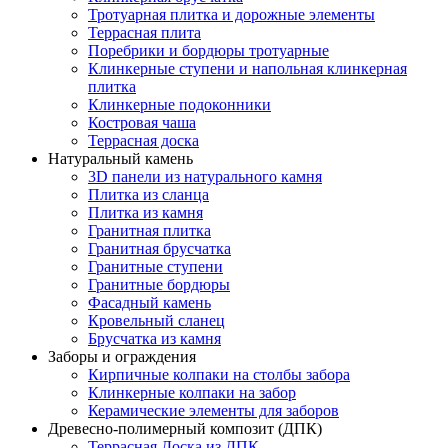
Тротуарная плитка и дорожные элементы
Террасная плита
Поребрики и бордюры тротуарные
Клинкерные ступени и напольная клинкерная
плитка
Клинкерные подоконники
Костровая чаша
Террасная доска
Натуральный камень
3D панели из натурального камня
Плитка из сланца
Плитка из камня
Гранитная плитка
Гранитная брусчатка
Гранитные ступени
Гранитные бордюры
Фасадный камень
Кровельный сланец
Брусчатка из камня
Заборы и ограждения
Кирпичные колпаки на столбы забора
Клинкерные колпаки на забор
Керамические элементы для заборов
Древесно-полимерный композит (ДПК)
Террасная Доска из ДПК