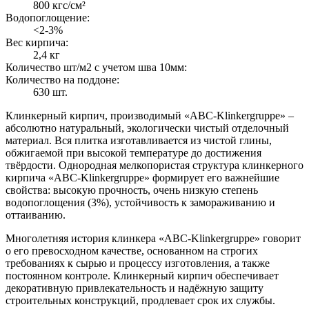
800 кгс/см²
Водопоглощение:
<2-3%
Вес кирпича:
2,4 кг
Количество шт/м2 с учетом шва 10мм:
Количество на поддоне:
630 шт.
Клинкерный кирпич, производимый «ABC-Klinkergruppe» –
абсолютно натуральный, экологически чистый отделочный
материал. Вся плитка изготавливается из чистой глины,
обжигаемой при высокой температуре до достижения
твёрдости. Однородная мелкопористая структура клинкерного
кирпича «ABC-Klinkergruppe» формирует его важнейшие
свойства: высокую прочность, очень низкую степень
водопоглощения (3%), устойчивость к замораживанию и
оттаиванию.
Многолетняя история клинкера «ABC-Klinkergruppe» говорит
о его превосходном качестве, основанном на строгих
требованиях к сырью и процессу изготовления, а также
постоянном контроле. Клинкерный кирпич обеспечивает
декоративную привлекательность и надёжную защиту
строительных конструкций, продлевает срок их службы.