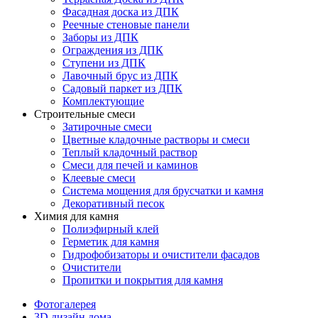
Фасадная доска из ДПК
Реечные стеновые панели
Заборы из ДПК
Ограждения из ДПК
Ступени из ДПК
Лавочный брус из ДПК
Садовый паркет из ДПК
Комплектующие
Строительные смеси
Затирочные смеси
Цветные кладочные растворы и смеси
Теплый кладочный раствор
Смеси для печей и каминов
Клеевые смеси
Система мощения для брусчатки и камня
Декоративный песок
Химия для камня
Полиэфирный клей
Герметик для камня
Гидрофобизаторы и очистители фасадов
Очистители
Пропитки и покрытия для камня
Фотогалерея
3D дизайн дома