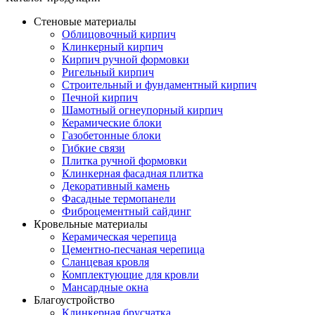
Стеновые материалы
Облицовочный кирпич
Клинкерный кирпич
Кирпич ручной формовки
Ригельный кирпич
Строительный и фундаментный кирпич
Печной кирпич
Шамотный огнеупорный кирпич
Керамические блоки
Газобетонные блоки
Гибкие связи
Плитка ручной формовки
Клинкерная фасадная плитка
Декоративный камень
Фасадные термопанели
Фиброцементный сайдинг
Кровельные материалы
Керамическая черепица
Цементно-песчаная черепица
Сланцевая кровля
Комплектующие для кровли
Мансардные окна
Благоустройство
Клинкерная брусчатка