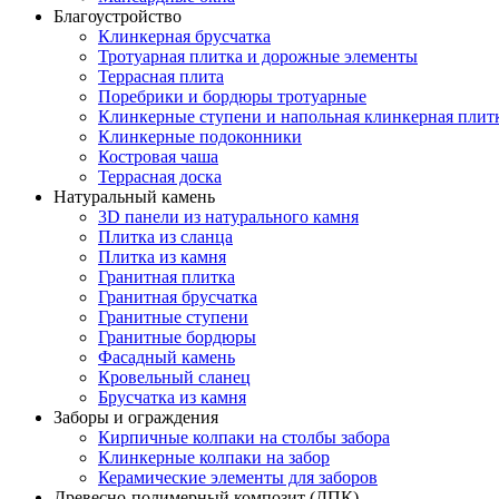
Благоустройство
Клинкерная брусчатка
Тротуарная плитка и дорожные элементы
Террасная плита
Поребрики и бордюры тротуарные
Клинкерные ступени и напольная клинкерная плит
Клинкерные подоконники
Костровая чаша
Террасная доска
Натуральный камень
3D панели из натурального камня
Плитка из сланца
Плитка из камня
Гранитная плитка
Гранитная брусчатка
Гранитные ступени
Гранитные бордюры
Фасадный камень
Кровельный сланец
Брусчатка из камня
Заборы и ограждения
Кирпичные колпаки на столбы забора
Клинкерные колпаки на забор
Керамические элементы для заборов
Древесно-полимерный композит (ДПК)