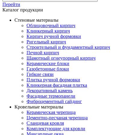
Перейти
Каталог продукции
Стеновые материалы
Облицовочный кирпич
Клинкерный кирпич
Кирпич ручной формовки
Ригельный кирпич
Строительный и фундаментный кирпич
Печной кирпич
Шамотный огнеупорный кирпич
Керамические блоки
Газобетонные блоки
Гибкие связи
Плитка ручной формовки
Клинкерная фасадная плитка
Декоративный камень
Фасадные термопанели
Фиброцементный сайдинг
Кровельные материалы
Керамическая черепица
Цементно-песчаная черепица
Сланцевая кровля
Комплектующие для кровли
Мансардные окна