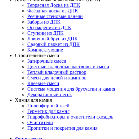
Террасная Доска из ДПК
Фасадная доска из ДПК
Реечные стеновые панели
Заборы из ДПК
Ограждения из ДПК
Ступени из ДПК
Лавочный брус из ДПК
Садовый паркет из ДПК
Комплектующие
Строительные смеси
Затирочные смеси
Цветные кладочные растворы и смеси
Теплый кладочный раствор
Смеси для печей и каминов
Клеевые смеси
Система мощения для брусчатки и камня
Декоративный песок
Химия для камня
Полиэфирный клей
Герметик для камня
Гидрофобизаторы и очистители фасадов
Очистители
Пропитки и покрытия для камня
Фотогалерея