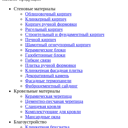
Стеновые материалы
Облицовочный кирпич
Клинкерный кирпич
Кирпич ручной формовки
Ригельный кирпич
Строительный и фундаментный кирпич
Печной кирпич
Шамотный огнеупорный кирпич
Керамические блоки
Газобетонные блоки
Гибкие связи
Плитка ручной формовки
Клинкерная фасадная плитка
Декоративный камень
Фасадные термопанели
Фиброцементный сайдинг
Кровельные материалы
Керамическая черепица
Цементно-песчаная черепица
Сланцевая кровля
Комплектующие для кровли
Мансардные окна
Благоустройство
Клинкерная брусчатка