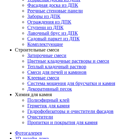
Фасадная доска из ДПК
Реечные стеновые панели
Заборы из ДПК
Ограждения из ДПК
Ступени из ДПК
Лавочный брус из ДПК
Садовый паркет из ДПК
Комплектующие
Строительные смеси
Затирочные смеси
Цветные кладочные растворы и смеси
Теплый кладочный раствор
Смеси для печей и каминов
Клеевые смеси
Система мощения для брусчатки и камня
Декоративный песок
Химия для камня
Полиэфирный клей
Герметик для камня
Гидрофобизаторы и очистители фасадов
Очистители
Пропитки и покрытия для камня
Фотогалерея
3D дизайн дома