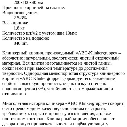
200х100х40 мм
Прочность кирпичей на сжатие:
Водопоглощение:
2.5-3%
Вес кирпича:
1,8 кг
Количество шт/м2 с учетом шва 10мм:
Количество на поддоне:
840 шт.
Клинкерный кирпич, производимый «ABC-Klinkergruppe» –
абсолютно натуральный, экологически чистый отделочный
материал. Вся плитка изготавливается из чистой глины,
обжигаемой при высокой температуре до достижения
твёрдости. Однородная мелкопористая структура клинкерного
кирпича «ABC-Klinkergruppe» формирует его важнейшие
свойства: высокую прочность, очень низкую степень
водопоглощения (3%), устойчивость к замораживанию и
оттаиванию.
Многолетняя история клинкера «ABC-Klinkergruppe» говорит
о его превосходном качестве, основанном на строгих
требованиях к сырью и процессу изготовления, а также
постоянном контроле. Клинкерный кирпич обеспечивает
декоративную привлекательность и надёжную защиту