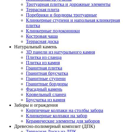
Тротуарная плитка и дорожные элементы
Террасная плита
Поребрики и бордюры тротуарные
Клинкерные ступени и напольная клинкерная
плитка
Клинкерные подоконники
Костровая чаша
Террасная доска
Натуральный камень
3D панели из натурального камня
Плитка из сланца
Плитка из камня
Гранитная плитка
Гранитная брусчатка
Гранитные ступени
Гранитные бордюры
Фасадный камень
Кровельный сланец
Брусчатка из камня
Заборы и ограждения
Кирпичные колпаки на столбы забора
Клинкерные колпаки на забор
Керамические элементы для заборов
Древесно-полимерный композит (ДПК)
Террасная Доска из ДПК