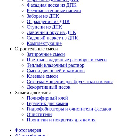
Фасадная доска из ДПК
Реечные стеновые панели
Заборы из ДПК
Ограждения из ДПК
Ступени из ДПК
Лавочный брус из ДПК
Садовый паркет из ДПК
Комплектующие
Строительные смеси
Затирочные смеси
Цветные кладочные растворы и смеси
Теплый кладочный раствор
Смеси для печей и каминов
Клеевые смеси
Система мощения для брусчатки и камня
Декоративный песок
Химия для камня
Полиэфирный клей
Герметик для камня
Гидрофобизаторы и очистители фасадов
Очистители
Пропитки и покрытия для камня
Фотогалерея
3D дизайн дома