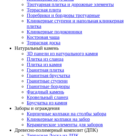
Тротуарная плитка и дорожные элементы
Террасная плита
Поребрики и бордюры тротуарные
Клинкерные ступени и напольная клинкерная
плитка
Клинкерные подоконники
Костровая чаша
Террасная доска
Натуральный камень
3D панели из натурального камня
Плитка из сланца
Плитка из камня
Гранитная плитка
Гранитная брусчатка
Гранитные ступени
Гранитные бордюры
Фасадный камень
Кровельный сланец
Брусчатка из камня
Заборы и ограждения
Кирпичные колпаки на столбы забора
Клинкерные колпаки на забор
Керамические элементы для заборов
Древесно-полимерный композит (ДПК)
Террасная Доска из ДПК