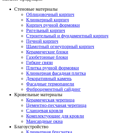
Стеновые материалы
Облицовочный кирпич
Клинкерный кирпич
Кирпич ручной формовки
Ригельный кирпич
Строительный и фундаментный кирпич
Печной кирпич
Шамотный огнеупорный кирпич
Керамические блоки
Газобетонные блоки
Гибкие связи
Плитка ручной формовки
Клинкерная фасадная плитка
Декоративный камень
Фасадные термопанели
Фиброцементный сайдинг
Кровельные материалы
Керамическая черепица
Цементно-песчаная черепица
Сланцевая кровля
Комплектующие для кровли
Мансардные окна
Благоустройство
Клинкерная брусчатка