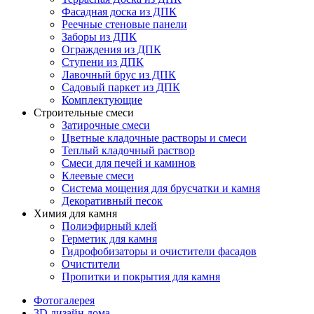
Фасадная доска из ДПК
Реечные стеновые панели
Заборы из ДПК
Ограждения из ДПК
Ступени из ДПК
Лавочный брус из ДПК
Садовый паркет из ДПК
Комплектующие
Строительные смеси
Затирочные смеси
Цветные кладочные растворы и смеси
Теплый кладочный раствор
Смеси для печей и каминов
Клеевые смеси
Система мощения для брусчатки и камня
Декоративный песок
Химия для камня
Полиэфирный клей
Герметик для камня
Гидрофобизаторы и очистители фасадов
Очистители
Пропитки и покрытия для камня
Фотогалерея
3D дизайн дома