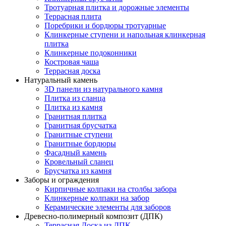
Тротуарная плитка и дорожные элементы
Террасная плита
Поребрики и бордюры тротуарные
Клинкерные ступени и напольная клинкерная
плитка
Клинкерные подоконники
Костровая чаша
Террасная доска
Натуральный камень
3D панели из натурального камня
Плитка из сланца
Плитка из камня
Гранитная плитка
Гранитная брусчатка
Гранитные ступени
Гранитные бордюры
Фасадный камень
Кровельный сланец
Брусчатка из камня
Заборы и ограждения
Кирпичные колпаки на столбы забора
Клинкерные колпаки на забор
Керамические элементы для заборов
Древесно-полимерный композит (ДПК)
Террасная Доска из ДПК