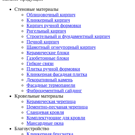
Стеновые материалы
Облицовочный кирпич
Клинкерный кирпич
Кирпич ручной формовки
Ригельный кирпич
Строительный и фундаментный кирпич
Печной кирпич
Шамотный огнеупорный кирпич
Керамические блоки
Газобетонные блоки
Гибкие связи
Плитка ручной формовки
Клинкерная фасадная плитка
Декоративный камень
Фасадные термопанели
Фиброцементный сайдинг
Кровельные материалы
Керамическая черепица
Цементно-песчаная черепица
Сланцевая кровля
Комплектующие для кровли
Мансардные окна
Благоустройство
Клинкерная брусчатка