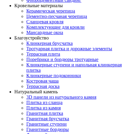
Фиброцементный сайдинг
Кровельные материалы
Керамическая черепица
Цементно-песчаная черепица
Сланцевая кровля
Комплектующие для кровли
Мансардные окна
Благоустройство
Клинкерная брусчатка
Тротуарная плитка и дорожные элементы
Террасная плита
Поребрики и бордюры тротуарные
Клинкерные ступени и напольная клинкерная
плитка
Клинкерные подоконники
Костровая чаша
Террасная доска
Натуральный камень
3D панели из натурального камня
Плитка из сланца
Плитка из камня
Гранитная плитка
Гранитная брусчатка
Гранитные ступени
Гранитные бордюры