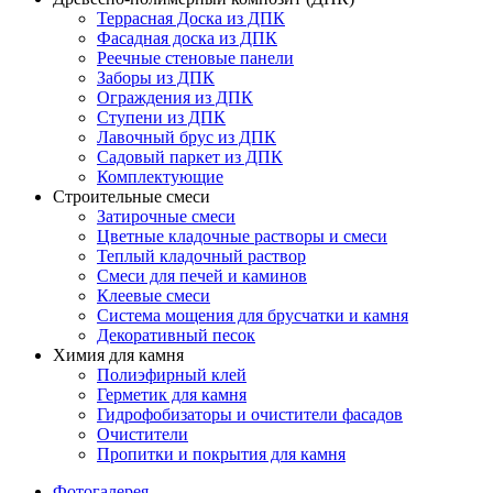
Террасная Доска из ДПК
Фасадная доска из ДПК
Реечные стеновые панели
Заборы из ДПК
Ограждения из ДПК
Ступени из ДПК
Лавочный брус из ДПК
Садовый паркет из ДПК
Комплектующие
Строительные смеси
Затирочные смеси
Цветные кладочные растворы и смеси
Теплый кладочный раствор
Смеси для печей и каминов
Клеевые смеси
Система мощения для брусчатки и камня
Декоративный песок
Химия для камня
Полиэфирный клей
Герметик для камня
Гидрофобизаторы и очистители фасадов
Очистители
Пропитки и покрытия для камня
Фотогалерея