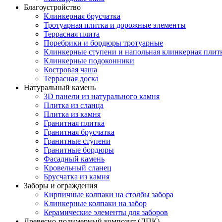
Благоустройство
Клинкерная брусчатка
Тротуарная плитка и дорожные элементы
Террасная плита
Поребрики и бордюры тротуарные
Клинкерные ступени и напольная клинкерная плит
Клинкерные подоконники
Костровая чаша
Террасная доска
Натуральный камень
3D панели из натурального камня
Плитка из сланца
Плитка из камня
Гранитная плитка
Гранитная брусчатка
Гранитные ступени
Гранитные бордюры
Фасадный камень
Кровельный сланец
Брусчатка из камня
Заборы и ограждения
Кирпичные колпаки на столбы забора
Клинкерные колпаки на забор
Керамические элементы для заборов
Древесно-полимерный композит (ДПК)