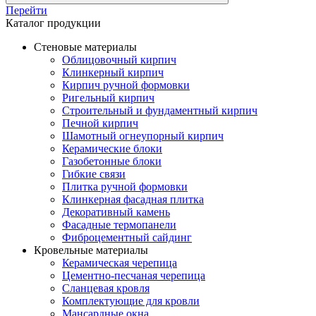
Перейти
Каталог продукции
Стеновые материалы
Облицовочный кирпич
Клинкерный кирпич
Кирпич ручной формовки
Ригельный кирпич
Строительный и фундаментный кирпич
Печной кирпич
Шамотный огнеупорный кирпич
Керамические блоки
Газобетонные блоки
Гибкие связи
Плитка ручной формовки
Клинкерная фасадная плитка
Декоративный камень
Фасадные термопанели
Фиброцементный сайдинг
Кровельные материалы
Керамическая черепица
Цементно-песчаная черепица
Сланцевая кровля
Комплектующие для кровли
Мансардные окна