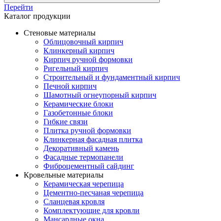
Перейти
Каталог продукции
Стеновые материалы
Облицовочный кирпич
Клинкерный кирпич
Кирпич ручной формовки
Ригельный кирпич
Строительный и фундаментный кирпич
Печной кирпич
Шамотный огнеупорный кирпич
Керамические блоки
Газобетонные блоки
Гибкие связи
Плитка ручной формовки
Клинкерная фасадная плитка
Декоративный камень
Фасадные термопанели
Фиброцементный сайдинг
Кровельные материалы
Керамическая черепица
Цементно-песчаная черепица
Сланцевая кровля
Комплектующие для кровли
Мансардные окна