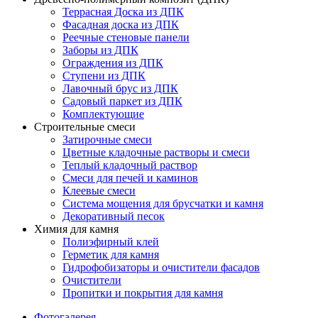
Террасная Доска из ДПК
Фасадная доска из ДПК
Реечные стеновые панели
Заборы из ДПК
Ограждения из ДПК
Ступени из ДПК
Лавочный брус из ДПК
Садовый паркет из ДПК
Комплектующие
Строительные смеси
Затирочные смеси
Цветные кладочные растворы и смеси
Теплый кладочный раствор
Смеси для печей и каминов
Клеевые смеси
Система мощения для брусчатки и камня
Декоративный песок
Химия для камня
Полиэфирный клей
Герметик для камня
Гидрофобизаторы и очистители фасадов
Очистители
Пропитки и покрытия для камня
Фотогалерея