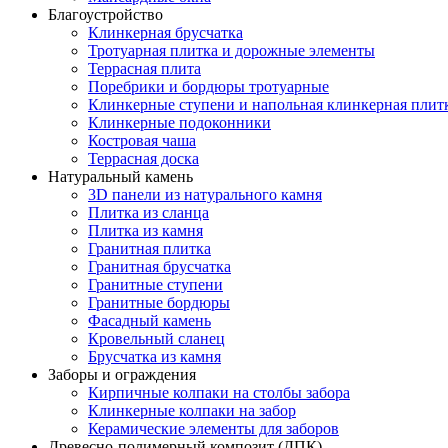
Благоустройство
Клинкерная брусчатка
Тротуарная плитка и дорожные элементы
Террасная плита
Поребрики и бордюры тротуарные
Клинкерные ступени и напольная клинкерная плит
Клинкерные подоконники
Костровая чаша
Террасная доска
Натуральный камень
3D панели из натурального камня
Плитка из сланца
Плитка из камня
Гранитная плитка
Гранитная брусчатка
Гранитные ступени
Гранитные бордюры
Фасадный камень
Кровельный сланец
Брусчатка из камня
Заборы и ограждения
Кирпичные колпаки на столбы забора
Клинкерные колпаки на забор
Керамические элементы для заборов
Древесно-полимерный композит (ДПК)