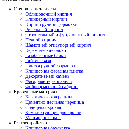
Стеновые материалы
Облицовочный кирпич
Клинкерный кирпич
Кирпич ручной формовки
Ригельный кирпич
Строительный и фундаментный кирпич
Печной кирпич
Шамотный огнеупорный кирпич
Керамические блоки
Газобетонные блоки
Гибкие связи
Плитка ручной формовки
Клинкерная фасадная плитка
Декоративный камень
Фасадные термопанели
Фиброцементный сайдинг
Кровельные материалы
Керамическая черепица
Цементно-песчаная черепица
Сланцевая кровля
Комплектующие для кровли
Мансардные окна
Благоустройство
Клинкерная брусчатка