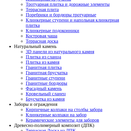
Тротуарная плитка и дорожные элементы
Террасная плита
Поребрики и бордюры тротуарные
Клинкерные ступени и напольная клинкерная
плитка
Клинкерные подоконники
Костровая чаша
Террасная доска
Натуральный камень
3D панели из натурального камня
Плитка из сланца
Плитка из камня
Гранитная плитка
Гранитная брусчатка
Гранитные ступени
Гранитные бордюры
Фасадный камень
Кровельный сланец
Брусчатка из камня
Заборы и ограждения
Кирпичные колпаки на столбы забора
Клинкерные колпаки на забор
Керамические элементы для заборов
Древесно-полимерный композит (ДПК)
Террасная Доска из ДПК