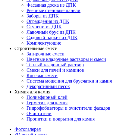
Фасадная доска из ДПК
Реечные стеновые панели
Заборы из ДПК
Ограждения из ДПК
Ступени из ДПК
Лавочный брус из ДПК
Садовый паркет из ДПК
Комплектующие
Строительные смеси
Затирочные смеси
Цветные кладочные растворы и смеси
Теплый кладочный раствор
Смеси для печей и каминов
Клеевые смеси
Система мощения для брусчатки и камня
Декоративный песок
Химия для камня
Полиэфирный клей
Герметик для камня
Гидрофобизаторы и очистители фасадов
Очистители
Пропитки и покрытия для камня
Фотогалерея
3D дизайн дома