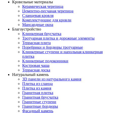
Кровельные материалы
Керамическая черепица
Цементно-песчаная черепица
Сланцевая кровля
Комплектующие для кровли
Мансардные окна
Благоустройство
Клинкерная брусчатка
Тротуарная плитка и дорожные элементы
Террасная плита
Поребрики и бордюры тротуарные
Клинкерные ступени и напольная клинкерная
плитка
Клинкерные подоконники
Костровая чаша
Террасная доска
Натуральный камень
3D панели из натурального камня
Плитка из сланца
Плитка из камня
Гранитная плитка
Гранитная брусчатка
Гранитные ступени
Гранитные бордюры
Фасадный камень