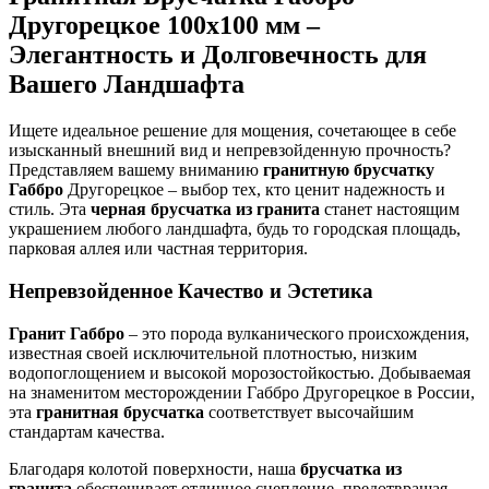
Другорецкое 100x100 мм –
Элегантность и Долговечность для
Вашего Ландшафта
Ищете идеальное решение для мощения, сочетающее в себе
изысканный внешний вид и непревзойденную прочность?
Представляем вашему вниманию
гранитную брусчатку
Габбро
Другорецкое – выбор тех, кто ценит надежность и
стиль. Эта
черная брусчатка из гранита
станет настоящим
украшением любого ландшафта, будь то городская площадь,
парковая аллея или частная территория.
Непревзойденное Качество и Эстетика
Гранит Габбро
– это порода вулканического происхождения,
известная своей исключительной плотностью, низким
водопоглощением и высокой морозостойкостью. Добываемая
на знаменитом месторождении Габбро Другорецкое в России,
эта
гранитная брусчатка
соответствует высочайшим
стандартам качества.
Благодаря колотой поверхности, наша
брусчатка из
гранита
обеспечивает отличное сцепление, предотвращая