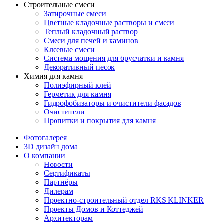
Строительные смеси
Затирочные смеси
Цветные кладочные растворы и смеси
Теплый кладочный раствор
Смеси для печей и каминов
Клеевые смеси
Система мощения для брусчатки и камня
Декоративный песок
Химия для камня
Полиэфирный клей
Герметик для камня
Гидрофобизаторы и очистители фасадов
Очистители
Пропитки и покрытия для камня
Фотогалерея
3D дизайн дома
О компании
Новости
Сертификаты
Партнёры
Дилерам
Проектно-строительный отдел RKS KLINKER
Проекты Домов и Коттеджей
Архитекторам