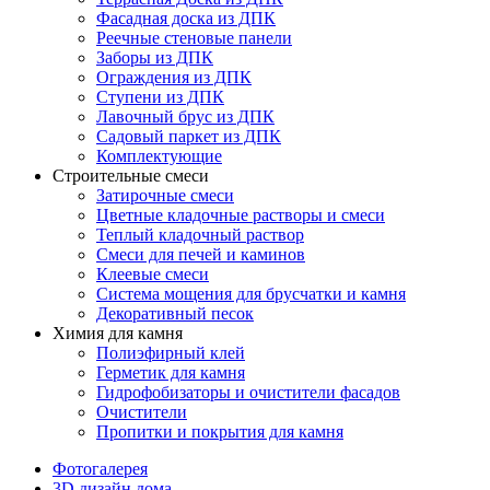
Фасадная доска из ДПК
Реечные стеновые панели
Заборы из ДПК
Ограждения из ДПК
Ступени из ДПК
Лавочный брус из ДПК
Садовый паркет из ДПК
Комплектующие
Строительные смеси
Затирочные смеси
Цветные кладочные растворы и смеси
Теплый кладочный раствор
Смеси для печей и каминов
Клеевые смеси
Система мощения для брусчатки и камня
Декоративный песок
Химия для камня
Полиэфирный клей
Герметик для камня
Гидрофобизаторы и очистители фасадов
Очистители
Пропитки и покрытия для камня
Фотогалерея
3D дизайн дома