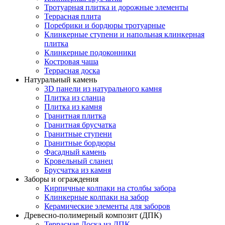
Тротуарная плитка и дорожные элементы
Террасная плита
Поребрики и бордюры тротуарные
Клинкерные ступени и напольная клинкерная
плитка
Клинкерные подоконники
Костровая чаша
Террасная доска
Натуральный камень
3D панели из натурального камня
Плитка из сланца
Плитка из камня
Гранитная плитка
Гранитная брусчатка
Гранитные ступени
Гранитные бордюры
Фасадный камень
Кровельный сланец
Брусчатка из камня
Заборы и ограждения
Кирпичные колпаки на столбы забора
Клинкерные колпаки на забор
Керамические элементы для заборов
Древесно-полимерный композит (ДПК)
Террасная Доска из ДПК