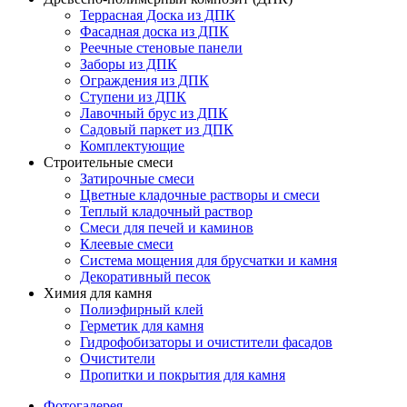
Террасная Доска из ДПК
Фасадная доска из ДПК
Реечные стеновые панели
Заборы из ДПК
Ограждения из ДПК
Ступени из ДПК
Лавочный брус из ДПК
Садовый паркет из ДПК
Комплектующие
Строительные смеси
Затирочные смеси
Цветные кладочные растворы и смеси
Теплый кладочный раствор
Смеси для печей и каминов
Клеевые смеси
Система мощения для брусчатки и камня
Декоративный песок
Химия для камня
Полиэфирный клей
Герметик для камня
Гидрофобизаторы и очистители фасадов
Очистители
Пропитки и покрытия для камня
Фотогалерея