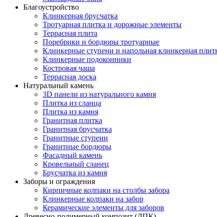
Благоустройство
Клинкерная брусчатка
Тротуарная плитка и дорожные элементы
Террасная плита
Поребрики и бордюры тротуарные
Клинкерные ступени и напольная клинкерная плит
Клинкерные подоконники
Костровая чаша
Террасная доска
Натуральный камень
3D панели из натурального камня
Плитка из сланца
Плитка из камня
Гранитная плитка
Гранитная брусчатка
Гранитные ступени
Гранитные бордюры
Фасадный камень
Кровельный сланец
Брусчатка из камня
Заборы и ограждения
Кирпичные колпаки на столбы забора
Клинкерные колпаки на забор
Керамические элементы для заборов
Древесно-полимерный композит (ДПК)