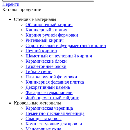
Перейти
Каталог продукции
Стеновые материалы
Облицовочный кирпич
Клинкерный кирпич
Кирпич ручной формовки
Ригельный кирпич
Строительный и фундаментный кирпич
Печной кирпич
Шамотный огнеупорный кирпич
Керамические блоки
Газобетонные блоки
Гибкие связи
Плитка ручной формовки
Клинкерная фасадная плитка
Декоративный камень
Фасадные термопанели
Фиброцементный сайдинг
Кровельные материалы
Керамическая черепица
Цементно-песчаная черепица
Сланцевая кровля
Комплектующие для кровли
Мансардные окна