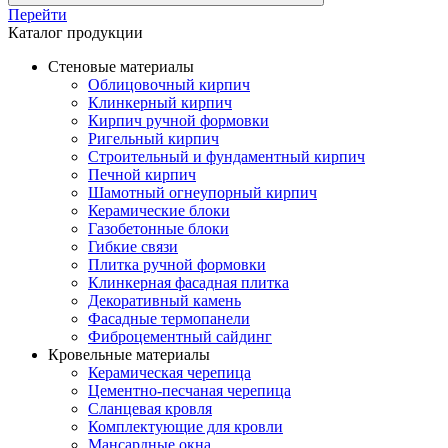
Перейти
Каталог продукции
Стеновые материалы
Облицовочный кирпич
Клинкерный кирпич
Кирпич ручной формовки
Ригельный кирпич
Строительный и фундаментный кирпич
Печной кирпич
Шамотный огнеупорный кирпич
Керамические блоки
Газобетонные блоки
Гибкие связи
Плитка ручной формовки
Клинкерная фасадная плитка
Декоративный камень
Фасадные термопанели
Фиброцементный сайдинг
Кровельные материалы
Керамическая черепица
Цементно-песчаная черепица
Сланцевая кровля
Комплектующие для кровли
Мансардные окна