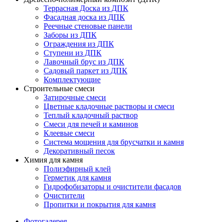
Террасная Доска из ДПК
Фасадная доска из ДПК
Реечные стеновые панели
Заборы из ДПК
Ограждения из ДПК
Ступени из ДПК
Лавочный брус из ДПК
Садовый паркет из ДПК
Комплектующие
Строительные смеси
Затирочные смеси
Цветные кладочные растворы и смеси
Теплый кладочный раствор
Смеси для печей и каминов
Клеевые смеси
Система мощения для брусчатки и камня
Декоративный песок
Химия для камня
Полиэфирный клей
Герметик для камня
Гидрофобизаторы и очистители фасадов
Очистители
Пропитки и покрытия для камня
Фотогалерея