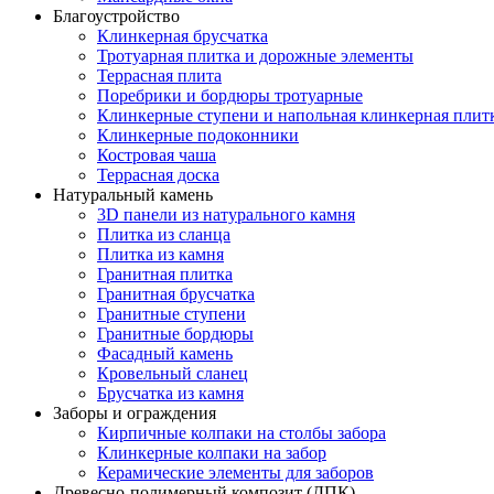
Благоустройство
Клинкерная брусчатка
Тротуарная плитка и дорожные элементы
Террасная плита
Поребрики и бордюры тротуарные
Клинкерные ступени и напольная клинкерная плит
Клинкерные подоконники
Костровая чаша
Террасная доска
Натуральный камень
3D панели из натурального камня
Плитка из сланца
Плитка из камня
Гранитная плитка
Гранитная брусчатка
Гранитные ступени
Гранитные бордюры
Фасадный камень
Кровельный сланец
Брусчатка из камня
Заборы и ограждения
Кирпичные колпаки на столбы забора
Клинкерные колпаки на забор
Керамические элементы для заборов
Древесно-полимерный композит (ДПК)