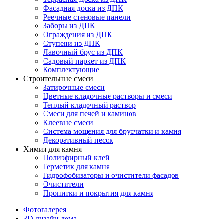
Фасадная доска из ДПК
Реечные стеновые панели
Заборы из ДПК
Ограждения из ДПК
Ступени из ДПК
Лавочный брус из ДПК
Садовый паркет из ДПК
Комплектующие
Строительные смеси
Затирочные смеси
Цветные кладочные растворы и смеси
Теплый кладочный раствор
Смеси для печей и каминов
Клеевые смеси
Система мощения для брусчатки и камня
Декоративный песок
Химия для камня
Полиэфирный клей
Герметик для камня
Гидрофобизаторы и очистители фасадов
Очистители
Пропитки и покрытия для камня
Фотогалерея
3D дизайн дома