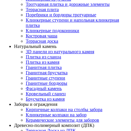
Тротуарная плитка и дорожные элементы
Террасная плита
Поребрики и бордюры тротуарные
Клинкерные ступени и напольная клинкерная
плитка
Клинкерные подоконники
Костровая чаша
Террасная доска
Натуральный камень
3D панели из натурального камня
Плитка из сланца
Плитка из камня
Гранитная плитка
Гранитная брусчатка
Гранитные ступени
Гранитные бордюры
Фасадный камень
Кровельный сланец
Брусчатка из камня
Заборы и ограждения
Кирпичные колпаки на столбы забора
Клинкерные колпаки на забор
Керамические элементы для заборов
Древесно-полимерный композит (ДПК)
Террасная Доска из ДПК