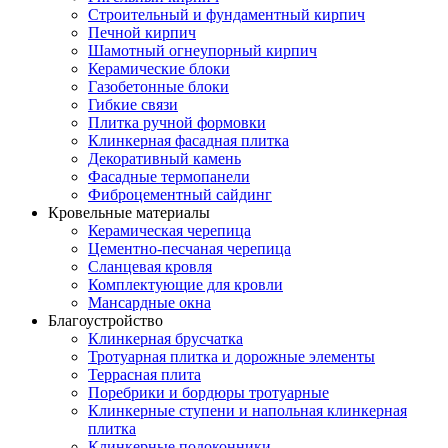
Строительный и фундаментный кирпич
Печной кирпич
Шамотный огнеупорный кирпич
Керамические блоки
Газобетонные блоки
Гибкие связи
Плитка ручной формовки
Клинкерная фасадная плитка
Декоративный камень
Фасадные термопанели
Фиброцементный сайдинг
Кровельные материалы
Керамическая черепица
Цементно-песчаная черепица
Сланцевая кровля
Комплектующие для кровли
Мансардные окна
Благоустройство
Клинкерная брусчатка
Тротуарная плитка и дорожные элементы
Террасная плита
Поребрики и бордюры тротуарные
Клинкерные ступени и напольная клинкерная
плитка
Клинкерные подоконники