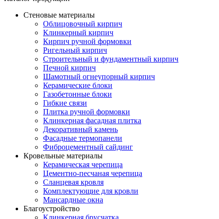
Стеновые материалы
Облицовочный кирпич
Клинкерный кирпич
Кирпич ручной формовки
Ригельный кирпич
Строительный и фундаментный кирпич
Печной кирпич
Шамотный огнеупорный кирпич
Керамические блоки
Газобетонные блоки
Гибкие связи
Плитка ручной формовки
Клинкерная фасадная плитка
Декоративный камень
Фасадные термопанели
Фиброцементный сайдинг
Кровельные материалы
Керамическая черепица
Цементно-песчаная черепица
Сланцевая кровля
Комплектующие для кровли
Мансардные окна
Благоустройство
Клинкерная брусчатка