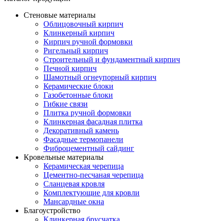
Стеновые материалы
Облицовочный кирпич
Клинкерный кирпич
Кирпич ручной формовки
Ригельный кирпич
Строительный и фундаментный кирпич
Печной кирпич
Шамотный огнеупорный кирпич
Керамические блоки
Газобетонные блоки
Гибкие связи
Плитка ручной формовки
Клинкерная фасадная плитка
Декоративный камень
Фасадные термопанели
Фиброцементный сайдинг
Кровельные материалы
Керамическая черепица
Цементно-песчаная черепица
Сланцевая кровля
Комплектующие для кровли
Мансардные окна
Благоустройство
Клинкерная брусчатка