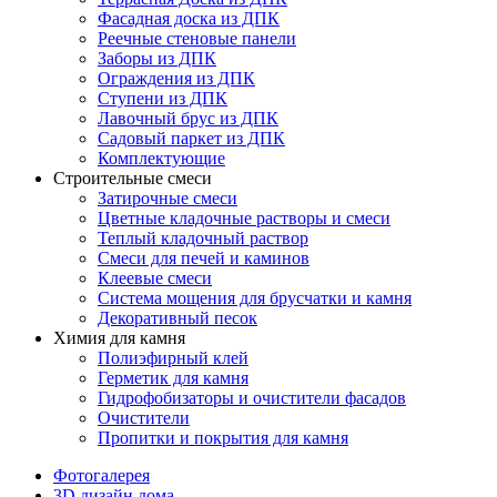
Фасадная доска из ДПК
Реечные стеновые панели
Заборы из ДПК
Ограждения из ДПК
Ступени из ДПК
Лавочный брус из ДПК
Садовый паркет из ДПК
Комплектующие
Строительные смеси
Затирочные смеси
Цветные кладочные растворы и смеси
Теплый кладочный раствор
Смеси для печей и каминов
Клеевые смеси
Система мощения для брусчатки и камня
Декоративный песок
Химия для камня
Полиэфирный клей
Герметик для камня
Гидрофобизаторы и очистители фасадов
Очистители
Пропитки и покрытия для камня
Фотогалерея
3D дизайн дома