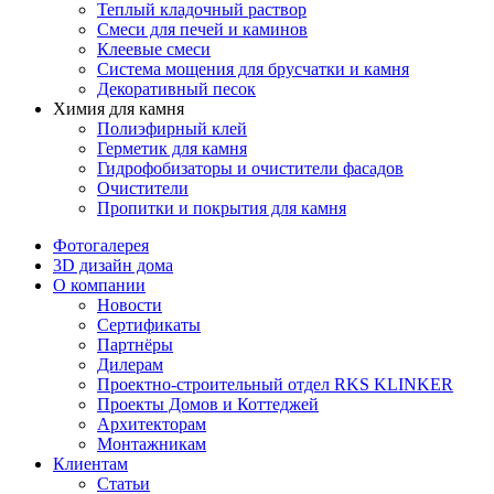
Теплый кладочный раствор
Смеси для печей и каминов
Клеевые смеси
Система мощения для брусчатки и камня
Декоративный песок
Химия для камня
Полиэфирный клей
Герметик для камня
Гидрофобизаторы и очистители фасадов
Очистители
Пропитки и покрытия для камня
Фотогалерея
3D дизайн дома
О компании
Новости
Сертификаты
Партнёры
Дилерам
Проектно-строительный отдел RKS KLINKER
Проекты Домов и Коттеджей
Архитекторам
Монтажникам
Клиентам
Статьи