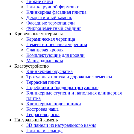
Гибкие связи
Плитка ручной формовки
Клинкерная фасадная плитка
Декоративный камень
Фасадные термопанели
Фиброцементный сайдинг
Кровельные материалы
Керамическая черепица
Цементно-песчаная черепица
Сланцевая кровля
Комплектующие для кровли
Мансардные окна
Благоустройство
Клинкерная брусчатка
Тротуарная плитка и дорожные элементы
Террасная плита
Поребрики и бордюры тротуарные
Клинкерные ступени и напольная клинкерная
плитка
Клинкерные подоконники
Костровая чаша
Террасная доска
Натуральный камень
3D панели из натурального камня
Плитка из сланца