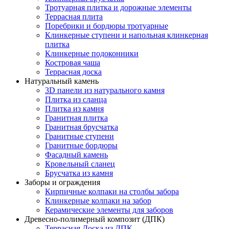
Тротуарная плитка и дорожные элементы
Террасная плита
Поребрики и бордюры тротуарные
Клинкерные ступени и напольная клинкерная
плитка
Клинкерные подоконники
Костровая чаша
Террасная доска
Натуральный камень
3D панели из натурального камня
Плитка из сланца
Плитка из камня
Гранитная плитка
Гранитная брусчатка
Гранитные ступени
Гранитные бордюры
Фасадный камень
Кровельный сланец
Брусчатка из камня
Заборы и ограждения
Кирпичные колпаки на столбы забора
Клинкерные колпаки на забор
Керамические элементы для заборов
Древесно-полимерный композит (ДПК)
Террасная Доска из ДПК