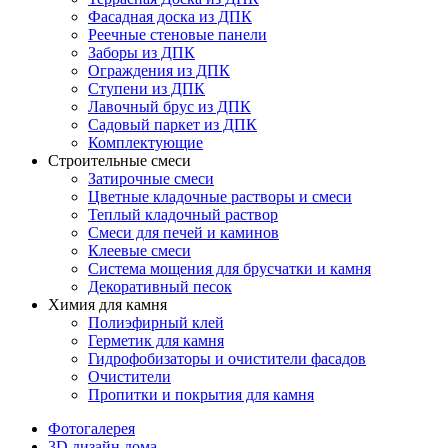
Фасадная доска из ДПК
Реечные стеновые панели
Заборы из ДПК
Ограждения из ДПК
Ступени из ДПК
Лавочный брус из ДПК
Садовый паркет из ДПК
Комплектующие
Строительные смеси
Затирочные смеси
Цветные кладочные растворы и смеси
Теплый кладочный раствор
Смеси для печей и каминов
Клеевые смеси
Система мощения для брусчатки и камня
Декоративный песок
Химия для камня
Полиэфирный клей
Герметик для камня
Гидрофобизаторы и очистители фасадов
Очистители
Пропитки и покрытия для камня
Фотогалерея
3D дизайн дома