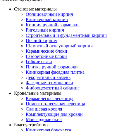
Стеновые материалы
Облицовочный кирпич
Клинкерный кирпич
Кирпич ручной формовки
Ригельный кирпич
Строительный и фундаментный кирпич
Печной кирпич
Шамотный огнеупорный кирпич
Керамические блоки
Газобетонные блоки
Гибкие связи
Плитка ручной формовки
Клинкерная фасадная плитка
Декоративный камень
Фасадные термопанели
Фиброцементный сайдинг
Кровельные материалы
Керамическая черепица
Цементно-песчаная черепица
Сланцевая кровля
Комплектующие для кровли
Мансардные окна
Благоустройство
Клинкерная брусчатка