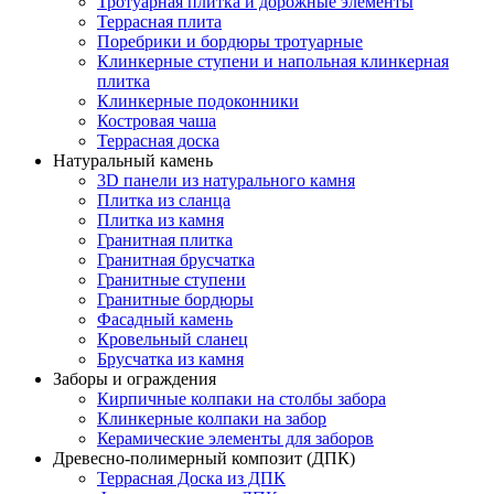
Тротуарная плитка и дорожные элементы
Террасная плита
Поребрики и бордюры тротуарные
Клинкерные ступени и напольная клинкерная
плитка
Клинкерные подоконники
Костровая чаша
Террасная доска
Натуральный камень
3D панели из натурального камня
Плитка из сланца
Плитка из камня
Гранитная плитка
Гранитная брусчатка
Гранитные ступени
Гранитные бордюры
Фасадный камень
Кровельный сланец
Брусчатка из камня
Заборы и ограждения
Кирпичные колпаки на столбы забора
Клинкерные колпаки на забор
Керамические элементы для заборов
Древесно-полимерный композит (ДПК)
Террасная Доска из ДПК