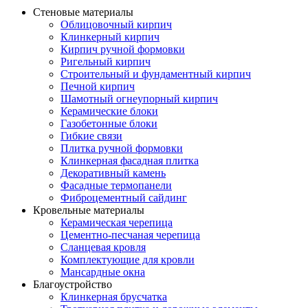
Стеновые материалы
Облицовочный кирпич
Клинкерный кирпич
Кирпич ручной формовки
Ригельный кирпич
Строительный и фундаментный кирпич
Печной кирпич
Шамотный огнеупорный кирпич
Керамические блоки
Газобетонные блоки
Гибкие связи
Плитка ручной формовки
Клинкерная фасадная плитка
Декоративный камень
Фасадные термопанели
Фиброцементный сайдинг
Кровельные материалы
Керамическая черепица
Цементно-песчаная черепица
Сланцевая кровля
Комплектующие для кровли
Мансардные окна
Благоустройство
Клинкерная брусчатка