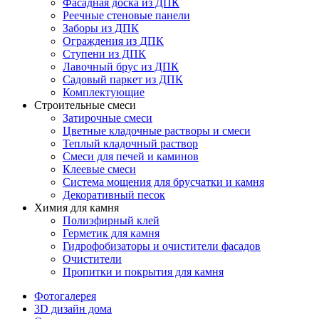
Фасадная доска из ДПК
Реечные стеновые панели
Заборы из ДПК
Ограждения из ДПК
Ступени из ДПК
Лавочный брус из ДПК
Садовый паркет из ДПК
Комплектующие
Строительные смеси
Затирочные смеси
Цветные кладочные растворы и смеси
Теплый кладочный раствор
Смеси для печей и каминов
Клеевые смеси
Система мощения для брусчатки и камня
Декоративный песок
Химия для камня
Полиэфирный клей
Герметик для камня
Гидрофобизаторы и очистители фасадов
Очистители
Пропитки и покрытия для камня
Фотогалерея
3D дизайн дома