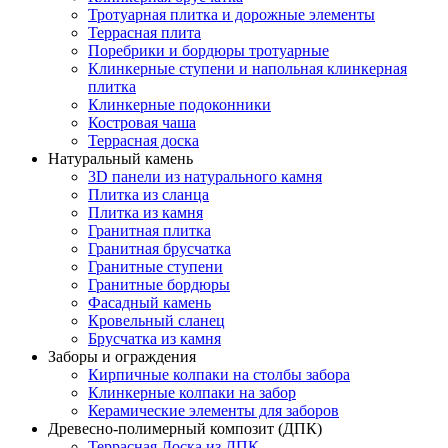
Тротуарная плитка и дорожные элементы
Террасная плита
Поребрики и бордюры тротуарные
Клинкерные ступени и напольная клинкерная
плитка
Клинкерные подоконники
Костровая чаша
Террасная доска
Натуральный камень
3D панели из натурального камня
Плитка из сланца
Плитка из камня
Гранитная плитка
Гранитная брусчатка
Гранитные ступени
Гранитные бордюры
Фасадный камень
Кровельный сланец
Брусчатка из камня
Заборы и ограждения
Кирпичные колпаки на столбы забора
Клинкерные колпаки на забор
Керамические элементы для заборов
Древесно-полимерный композит (ДПК)
Террасная Доска из ДПК