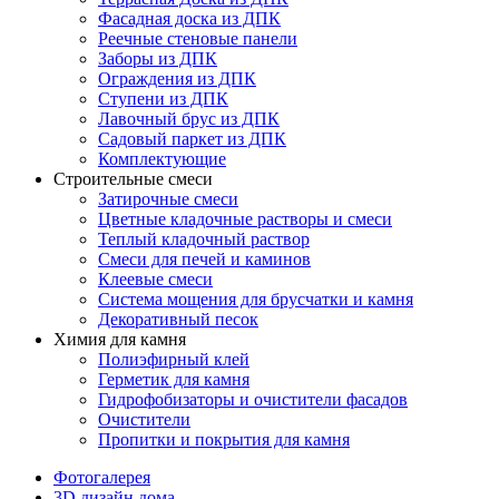
Фасадная доска из ДПК
Реечные стеновые панели
Заборы из ДПК
Ограждения из ДПК
Ступени из ДПК
Лавочный брус из ДПК
Садовый паркет из ДПК
Комплектующие
Строительные смеси
Затирочные смеси
Цветные кладочные растворы и смеси
Теплый кладочный раствор
Смеси для печей и каминов
Клеевые смеси
Система мощения для брусчатки и камня
Декоративный песок
Химия для камня
Полиэфирный клей
Герметик для камня
Гидрофобизаторы и очистители фасадов
Очистители
Пропитки и покрытия для камня
Фотогалерея
3D дизайн дома