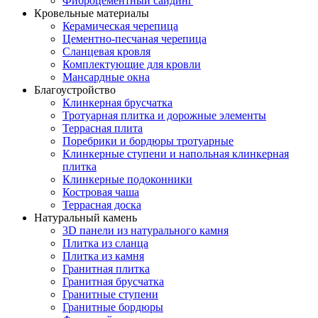
Фиброцементный сайдинг
Кровельные материалы
Керамическая черепица
Цементно-песчаная черепица
Сланцевая кровля
Комплектующие для кровли
Мансардные окна
Благоустройство
Клинкерная брусчатка
Тротуарная плитка и дорожные элементы
Террасная плита
Поребрики и бордюры тротуарные
Клинкерные ступени и напольная клинкерная
плитка
Клинкерные подоконники
Костровая чаша
Террасная доска
Натуральный камень
3D панели из натурального камня
Плитка из сланца
Плитка из камня
Гранитная плитка
Гранитная брусчатка
Гранитные ступени
Гранитные бордюры