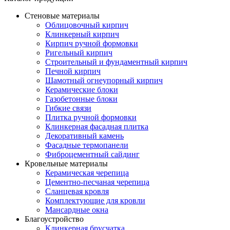
Стеновые материалы
Облицовочный кирпич
Клинкерный кирпич
Кирпич ручной формовки
Ригельный кирпич
Строительный и фундаментный кирпич
Печной кирпич
Шамотный огнеупорный кирпич
Керамические блоки
Газобетонные блоки
Гибкие связи
Плитка ручной формовки
Клинкерная фасадная плитка
Декоративный камень
Фасадные термопанели
Фиброцементный сайдинг
Кровельные материалы
Керамическая черепица
Цементно-песчаная черепица
Сланцевая кровля
Комплектующие для кровли
Мансардные окна
Благоустройство
Клинкерная брусчатка