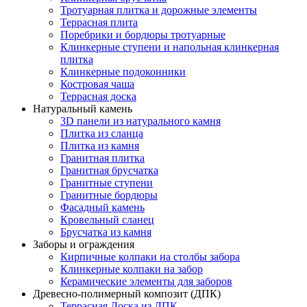
Тротуарная плитка и дорожные элементы
Террасная плита
Поребрики и бордюры тротуарные
Клинкерные ступени и напольная клинкерная
плитка
Клинкерные подоконники
Костровая чаша
Террасная доска
Натуральный камень
3D панели из натурального камня
Плитка из сланца
Плитка из камня
Гранитная плитка
Гранитная брусчатка
Гранитные ступени
Гранитные бордюры
Фасадный камень
Кровельный сланец
Брусчатка из камня
Заборы и ограждения
Кирпичные колпаки на столбы забора
Клинкерные колпаки на забор
Керамические элементы для заборов
Древесно-полимерный композит (ДПК)
Террасная Доска из ДПК