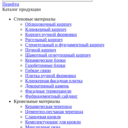
Перейти
Каталог продукции
Стеновые материалы
Облицовочный кирпич
Клинкерный кирпич
Кирпич ручной формовки
Ригельный кирпич
Строительный и фундаментный кирпич
Печной кирпич
Шамотный огнеупорный кирпич
Керамические блоки
Газобетонные блоки
Гибкие связи
Плитка ручной формовки
Клинкерная фасадная плитка
Декоративный камень
Фасадные термопанели
Фиброцементный сайдинг
Кровельные материалы
Керамическая черепица
Цементно-песчаная черепица
Сланцевая кровля
Комплектующие для кровли
Мансардные окна