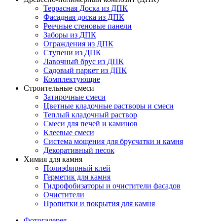
Террасная Доска из ДПК
Фасадная доска из ДПК
Реечные стеновые панели
Заборы из ДПК
Ограждения из ДПК
Ступени из ДПК
Лавочный брус из ДПК
Садовый паркет из ДПК
Комплектующие
Строительные смеси
Затирочные смеси
Цветные кладочные растворы и смеси
Теплый кладочный раствор
Смеси для печей и каминов
Клеевые смеси
Система мощения для брусчатки и камня
Декоративный песок
Химия для камня
Полиэфирный клей
Герметик для камня
Гидрофобизаторы и очистители фасадов
Очистители
Пропитки и покрытия для камня
Фотогалерея