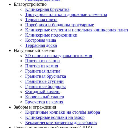
Благоустройство
Клинкерная брусчатка
Тротуарная плитка и дорожные элементы
Террасная плита
Поребрики и бордюры тротуарные
Клинкерные ступени и напольная клинкерная плит
Клинкерные подоконники
Костровая чаша
Террасная доска
Натуральный камень
3D панели из натурального камня
Плитка из сланца
Плитка из камня
Гранитная плитка
Гранитная брусчатка
Гранитные ступени
Гранитные бордюры
Фасадный камень
Кровельный сланец
Брусчатка из камня
Заборы и ограждения
Кирпичные колпаки на столбы забора
Клинкерные колпаки на забор
Керамические элементы для заборов
Древесно-полимерный композит (ДПК)