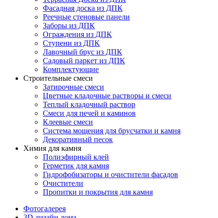
Фасадная доска из ДПК
Реечные стеновые панели
Заборы из ДПК
Ограждения из ДПК
Ступени из ДПК
Лавочный брус из ДПК
Садовый паркет из ДПК
Комплектующие
Строительные смеси
Затирочные смеси
Цветные кладочные растворы и смеси
Теплый кладочный раствор
Смеси для печей и каминов
Клеевые смеси
Система мощения для брусчатки и камня
Декоративный песок
Химия для камня
Полиэфирный клей
Герметик для камня
Гидрофобизаторы и очистители фасадов
Очистители
Пропитки и покрытия для камня
Фотогалерея
3D дизайн дома