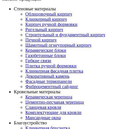
Стеновые материалы
Облицовочный кирпич
Клинкерный кирпич
Кирпич ручной формовки
Ригельный кирпич
Строительный и фундаментный кирпич
Печной кирпич
Шамотный огнеупорный кирпич
Керамические блоки
Газобетонные блоки
Гибкие связи
Плитка ручной формовки
Клинкерная фасадная плитка
Декоративный камень
Фасадные термопанели
Фиброцементный сайдинг
Кровельные материалы
Керамическая черепица
Цементно-песчаная черепица
Сланцевая кровля
Комплектующие для кровли
Мансардные окна
Благоустройство
Клинкерная брусчатка