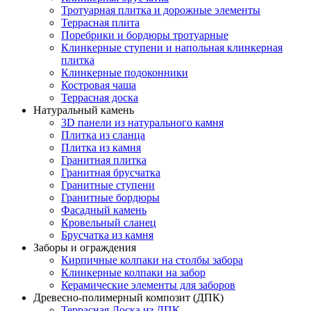
Тротуарная плитка и дорожные элементы
Террасная плита
Поребрики и бордюры тротуарные
Клинкерные ступени и напольная клинкерная
плитка
Клинкерные подоконники
Костровая чаша
Террасная доска
Натуральный камень
3D панели из натурального камня
Плитка из сланца
Плитка из камня
Гранитная плитка
Гранитная брусчатка
Гранитные ступени
Гранитные бордюры
Фасадный камень
Кровельный сланец
Брусчатка из камня
Заборы и ограждения
Кирпичные колпаки на столбы забора
Клинкерные колпаки на забор
Керамические элементы для заборов
Древесно-полимерный композит (ДПК)
Террасная Доска из ДПК