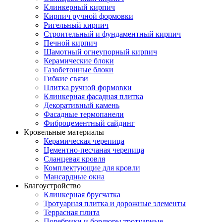
Клинкерный кирпич
Кирпич ручной формовки
Ригельный кирпич
Строительный и фундаментный кирпич
Печной кирпич
Шамотный огнеупорный кирпич
Керамические блоки
Газобетонные блоки
Гибкие связи
Плитка ручной формовки
Клинкерная фасадная плитка
Декоративный камень
Фасадные термопанели
Фиброцементный сайдинг
Кровельные материалы
Керамическая черепица
Цементно-песчаная черепица
Сланцевая кровля
Комплектующие для кровли
Мансардные окна
Благоустройство
Клинкерная брусчатка
Тротуарная плитка и дорожные элементы
Террасная плита
Поребрики и бордюры тротуарные