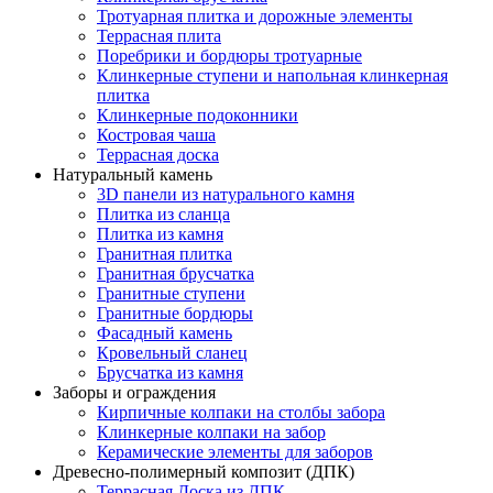
Тротуарная плитка и дорожные элементы
Террасная плита
Поребрики и бордюры тротуарные
Клинкерные ступени и напольная клинкерная
плитка
Клинкерные подоконники
Костровая чаша
Террасная доска
Натуральный камень
3D панели из натурального камня
Плитка из сланца
Плитка из камня
Гранитная плитка
Гранитная брусчатка
Гранитные ступени
Гранитные бордюры
Фасадный камень
Кровельный сланец
Брусчатка из камня
Заборы и ограждения
Кирпичные колпаки на столбы забора
Клинкерные колпаки на забор
Керамические элементы для заборов
Древесно-полимерный композит (ДПК)
Террасная Доска из ДПК