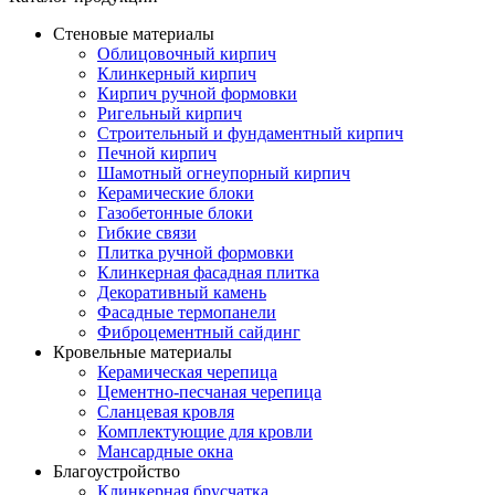
Стеновые материалы
Облицовочный кирпич
Клинкерный кирпич
Кирпич ручной формовки
Ригельный кирпич
Строительный и фундаментный кирпич
Печной кирпич
Шамотный огнеупорный кирпич
Керамические блоки
Газобетонные блоки
Гибкие связи
Плитка ручной формовки
Клинкерная фасадная плитка
Декоративный камень
Фасадные термопанели
Фиброцементный сайдинг
Кровельные материалы
Керамическая черепица
Цементно-песчаная черепица
Сланцевая кровля
Комплектующие для кровли
Мансардные окна
Благоустройство
Клинкерная брусчатка