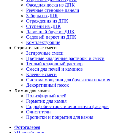
Фасадная доска из ДПК
Реечные стеновые панели
Заборы из ДПК
Ограждения из ДПК
Ступени из ДПК
Лавочный брус из ДПК
Садовый паркет из ДПК
Комплектующие
Строительные смеси
Затирочные смеси
Цветные кладочные растворы и смеси
Теплый кладочный раствор
Смеси для печей и каминов
Клеевые смеси
Система мощения для брусчатки и камня
Декоративный песок
Химия для камня
Полиэфирный клей
Герметик для камня
Гидрофобизаторы и очистители фасадов
Очистители
Пропитки и покрытия для камня
Фотогалерея
3D дизайн дома