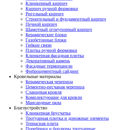
Клинкерный кирпич
Кирпич ручной формовки
Ригельный кирпич
Строительный и фундаментный кирпич
Печной кирпич
Шамотный огнеупорный кирпич
Керамические блоки
Газобетонные блоки
Гибкие связи
Плитка ручной формовки
Клинкерная фасадная плитка
Декоративный камень
Фасадные термопанели
Фиброцементный сайдинг
Кровельные материалы
Керамическая черепица
Цементно-песчаная черепица
Сланцевая кровля
Комплектующие для кровли
Мансардные окна
Благоустройство
Клинкерная брусчатка
Тротуарная плитка и дорожные элементы
Террасная плита
Поребрики и бордюры тротуарные