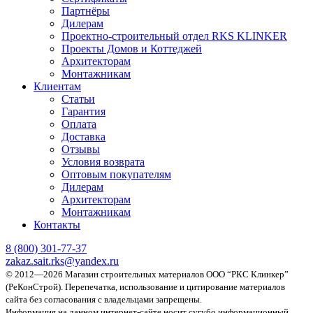
Партнёры
Дилерам
Проектно-строительный отдел RKS KLINKER
Проекты Домов и Коттеджей
Архитекторам
Монтажникам
Клиентам
Статьи
Гарантия
Оплата
Доставка
Отзывы
Условия возврата
Оптовым покупателям
Дилерам
Архитекторам
Монтажникам
Контакты
8 (800)
301-77-37
zakaz.sait.rks@yandex.ru
© 2012—2026 Магазин строительных материалов ООО “РКС Клинкер”
(РеКонСтрой).
Перепечатка, использование и цитирование материалов
сайта без согласования с владельцами запрещены.
Информация на данном интернет-сайте носит сугубо информационный