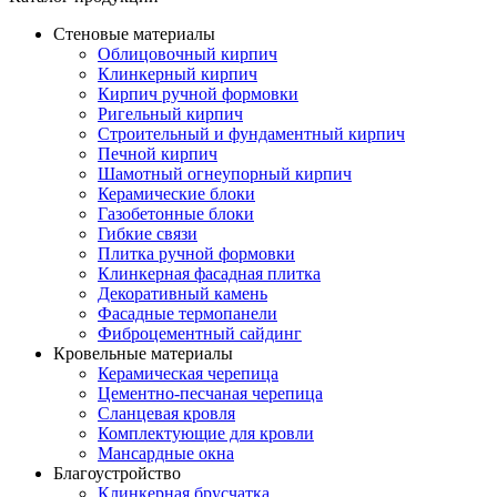
Стеновые материалы
Облицовочный кирпич
Клинкерный кирпич
Кирпич ручной формовки
Ригельный кирпич
Строительный и фундаментный кирпич
Печной кирпич
Шамотный огнеупорный кирпич
Керамические блоки
Газобетонные блоки
Гибкие связи
Плитка ручной формовки
Клинкерная фасадная плитка
Декоративный камень
Фасадные термопанели
Фиброцементный сайдинг
Кровельные материалы
Керамическая черепица
Цементно-песчаная черепица
Сланцевая кровля
Комплектующие для кровли
Мансардные окна
Благоустройство
Клинкерная брусчатка