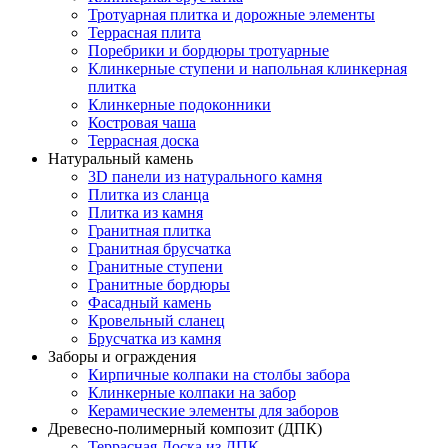
Тротуарная плитка и дорожные элементы
Террасная плита
Поребрики и бордюры тротуарные
Клинкерные ступени и напольная клинкерная
плитка
Клинкерные подоконники
Костровая чаша
Террасная доска
Натуральный камень
3D панели из натурального камня
Плитка из сланца
Плитка из камня
Гранитная плитка
Гранитная брусчатка
Гранитные ступени
Гранитные бордюры
Фасадный камень
Кровельный сланец
Брусчатка из камня
Заборы и ограждения
Кирпичные колпаки на столбы забора
Клинкерные колпаки на забор
Керамические элементы для заборов
Древесно-полимерный композит (ДПК)
Террасная Доска из ДПК