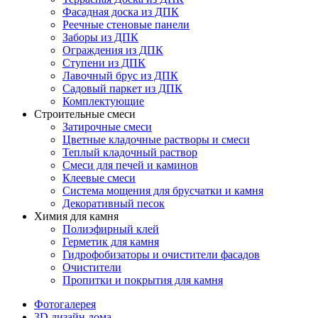
Фасадная доска из ДПК
Реечные стеновые панели
Заборы из ДПК
Ограждения из ДПК
Ступени из ДПК
Лавочный брус из ДПК
Садовый паркет из ДПК
Комплектующие
Строительные смеси
Затирочные смеси
Цветные кладочные растворы и смеси
Теплый кладочный раствор
Смеси для печей и каминов
Клеевые смеси
Система мощения для брусчатки и камня
Декоративный песок
Химия для камня
Полиэфирный клей
Герметик для камня
Гидрофобизаторы и очистители фасадов
Очистители
Пропитки и покрытия для камня
Фотогалерея
3D дизайн дома