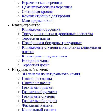
Керамическая черепица
Цементно-песчаная черепица
Сланцевая кровля
Комплектующие для кровли
Мансардные окна
Благоустройство
Клинкерная брусчатка
Тротуарная плитка и дорожные элементы
Террасная плита
Поребрики и бордюры тротуарные
Клинкерные ступени и напольная клинкерная
плитка
Клинкерные подоконники
Костровая чаша
Террасная доска
Натуральный камень
3D панели из натурального камня
Плитка из сланца
Плитка из камня
Гранитная плитка
Гранитная брусчатка
Гранитные ступени
Гранитные бордюры
Фасадный камень
Кровельный сланец