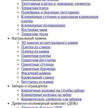
Тротуарная плитка и дорожные элементы
Террасная плита
Поребрики и бордюры тротуарные
Клинкерные ступени и напольная клинкерная
плитка
Клинкерные подоконники
Костровая чаша
Террасная доска
Натуральный камень
3D панели из натурального камня
Плитка из сланца
Плитка из камня
Гранитная плитка
Гранитная брусчатка
Гранитные ступени
Гранитные бордюры
Фасадный камень
Кровельный сланец
Брусчатка из камня
Заборы и ограждения
Кирпичные колпаки на столбы забора
Клинкерные колпаки на забор
Керамические элементы для заборов
Древесно-полимерный композит (ДПК)
Террасная Доска из ДПК