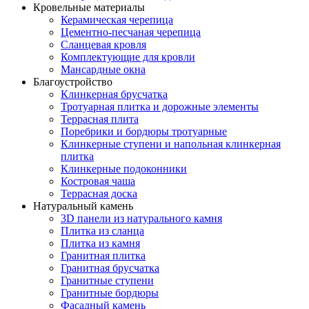
Кровельные материалы
Керамическая черепица
Цементно-песчаная черепица
Сланцевая кровля
Комплектующие для кровли
Мансардные окна
Благоустройство
Клинкерная брусчатка
Тротуарная плитка и дорожные элементы
Террасная плита
Поребрики и бордюры тротуарные
Клинкерные ступени и напольная клинкерная
плитка
Клинкерные подоконники
Костровая чаша
Террасная доска
Натуральный камень
3D панели из натурального камня
Плитка из сланца
Плитка из камня
Гранитная плитка
Гранитная брусчатка
Гранитные ступени
Гранитные бордюры
Фасадный камень