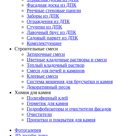
Фасадная доска из ДПК
Реечные стеновые панели
Заборы из ДПК
Ограждения из ДПК
Ступени из ДПК
Лавочный брус из ДПК
Садовый паркет из ДПК
Комплектующие
Строительные смеси
Затирочные смеси
Цветные кладочные растворы и смеси
Теплый кладочный раствор
Смеси для печей и каминов
Клеевые смеси
Система мощения для брусчатки и камня
Декоративный песок
Химия для камня
Полиэфирный клей
Герметик для камня
Гидрофобизаторы и очистители фасадов
Очистители
Пропитки и покрытия для камня
Фотогалерея
3D дизайн дома