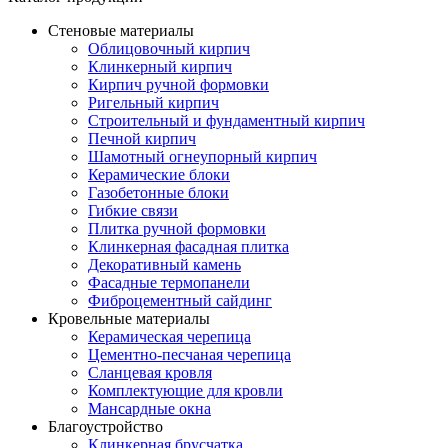
Стеновые материалы
Облицовочный кирпич
Клинкерный кирпич
Кирпич ручной формовки
Ригельный кирпич
Строительный и фундаментный кирпич
Печной кирпич
Шамотный огнеупорный кирпич
Керамические блоки
Газобетонные блоки
Гибкие связи
Плитка ручной формовки
Клинкерная фасадная плитка
Декоративный камень
Фасадные термопанели
Фиброцементный сайдинг
Кровельные материалы
Керамическая черепица
Цементно-песчаная черепица
Сланцевая кровля
Комплектующие для кровли
Мансардные окна
Благоустройство
Клинкерная брусчатка