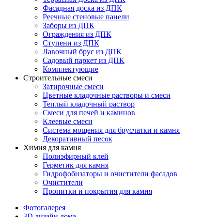
Фасадная доска из ДПК
Реечные стеновые панели
Заборы из ДПК
Ограждения из ДПК
Ступени из ДПК
Лавочный брус из ДПК
Садовый паркет из ДПК
Комплектующие
Строительные смеси
Затирочные смеси
Цветные кладочные растворы и смеси
Теплый кладочный раствор
Смеси для печей и каминов
Клеевые смеси
Система мощения для брусчатки и камня
Декоративный песок
Химия для камня
Полиэфирный клей
Герметик для камня
Гидрофобизаторы и очистители фасадов
Очистители
Пропитки и покрытия для камня
Фотогалерея
3D дизайн дома