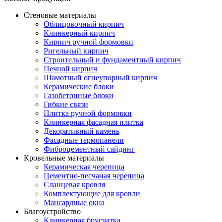
Стеновые материалы
Облицовочный кирпич
Клинкерный кирпич
Кирпич ручной формовки
Ригельный кирпич
Строительный и фундаментный кирпич
Печной кирпич
Шамотный огнеупорный кирпич
Керамические блоки
Газобетонные блоки
Гибкие связи
Плитка ручной формовки
Клинкерная фасадная плитка
Декоративный камень
Фасадные термопанели
Фиброцементный сайдинг
Кровельные материалы
Керамическая черепица
Цементно-песчаная черепица
Сланцевая кровля
Комплектующие для кровли
Мансардные окна
Благоустройство
Клинкерная брусчатка