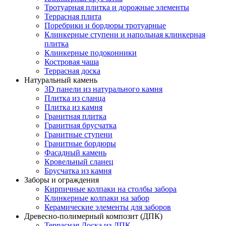
Тротуарная плитка и дорожные элементы
Террасная плита
Поребрики и бордюры тротуарные
Клинкерные ступени и напольная клинкерная
плитка
Клинкерные подоконники
Костровая чаша
Террасная доска
Натуральный камень
3D панели из натурального камня
Плитка из сланца
Плитка из камня
Гранитная плитка
Гранитная брусчатка
Гранитные ступени
Гранитные бордюры
Фасадный камень
Кровельный сланец
Брусчатка из камня
Заборы и ограждения
Кирпичные колпаки на столбы забора
Клинкерные колпаки на забор
Керамические элементы для заборов
Древесно-полимерный композит (ДПК)
Террасная Доска из ДПК