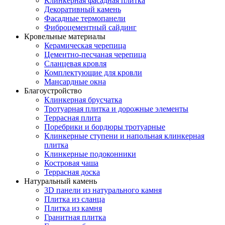
Клинкерная фасадная плитка
Декоративный камень
Фасадные термопанели
Фиброцементный сайдинг
Кровельные материалы
Керамическая черепица
Цементно-песчаная черепица
Сланцевая кровля
Комплектующие для кровли
Мансардные окна
Благоустройство
Клинкерная брусчатка
Тротуарная плитка и дорожные элементы
Террасная плита
Поребрики и бордюры тротуарные
Клинкерные ступени и напольная клинкерная
плитка
Клинкерные подоконники
Костровая чаша
Террасная доска
Натуральный камень
3D панели из натурального камня
Плитка из сланца
Плитка из камня
Гранитная плитка