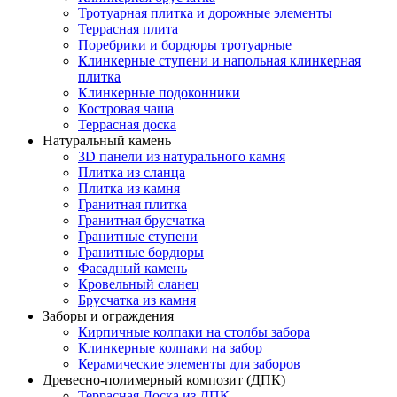
Тротуарная плитка и дорожные элементы
Террасная плита
Поребрики и бордюры тротуарные
Клинкерные ступени и напольная клинкерная
плитка
Клинкерные подоконники
Костровая чаша
Террасная доска
Натуральный камень
3D панели из натурального камня
Плитка из сланца
Плитка из камня
Гранитная плитка
Гранитная брусчатка
Гранитные ступени
Гранитные бордюры
Фасадный камень
Кровельный сланец
Брусчатка из камня
Заборы и ограждения
Кирпичные колпаки на столбы забора
Клинкерные колпаки на забор
Керамические элементы для заборов
Древесно-полимерный композит (ДПК)
Террасная Доска из ДПК