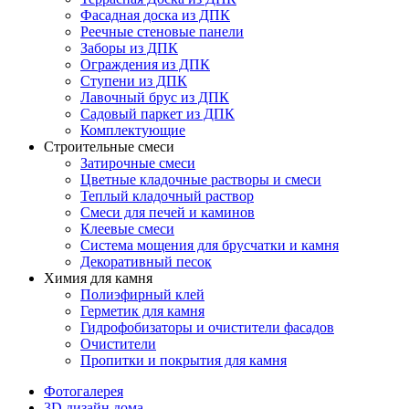
Фасадная доска из ДПК
Реечные стеновые панели
Заборы из ДПК
Ограждения из ДПК
Ступени из ДПК
Лавочный брус из ДПК
Садовый паркет из ДПК
Комплектующие
Строительные смеси
Затирочные смеси
Цветные кладочные растворы и смеси
Теплый кладочный раствор
Смеси для печей и каминов
Клеевые смеси
Система мощения для брусчатки и камня
Декоративный песок
Химия для камня
Полиэфирный клей
Герметик для камня
Гидрофобизаторы и очистители фасадов
Очистители
Пропитки и покрытия для камня
Фотогалерея
3D дизайн дома