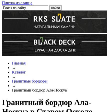
Плитка из сланца
Главная
→
Каталог
→
Гранитные бордюры
→
Гранитный бордюр Ала-Носкуа
Гранитный бордюр Ала-
Носкуа в Старом Осколе