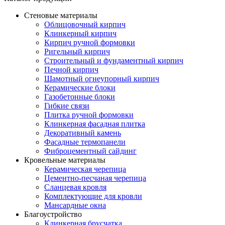
Стеновые материалы
Облицовочный кирпич
Клинкерный кирпич
Кирпич ручной формовки
Ригельный кирпич
Строительный и фундаментный кирпич
Печной кирпич
Шамотный огнеупорный кирпич
Керамические блоки
Газобетонные блоки
Гибкие связи
Плитка ручной формовки
Клинкерная фасадная плитка
Декоративный камень
Фасадные термопанели
Фиброцементный сайдинг
Кровельные материалы
Керамическая черепица
Цементно-песчаная черепица
Сланцевая кровля
Комплектующие для кровли
Мансардные окна
Благоустройство
Клинкерная брусчатка