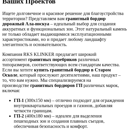
Ваших Проектов
Ищете долговечное и красивое решение для благоустройства
территории? Представляем вам
гранитный бордюр
дорожный Ала-носкуа
– идеальный выбор для создания
аккуратных и функциональных зон. Этот натуральный камень
не только обладает выдающимися эксплуатационными
характеристиками, но и придает любому ландшафту
элегантность и основательность.
Компания RKS KLINKER предлагает широкий
ассортимент
гранитных поребриков
различных
типоразмеров, соответствующих всем стандартам качества.
Если вы хотите
купить гранитный бордюр в Старом
Осколе
, который прослужит десятилетиями, наш продукт –
то, что вам нужно. Мы специализируемся на
производстве
гранитных бордюров ГП
различных марок,
включая:
ГП-1
(300х150 мм) – отлично подходит для ограждения
внутриквартальных проездов и газонов, добавляя
четкости границам.
ГП-2
(400х180 мм) – идеален для выделения
пешеходных зон и создания плавных съездов,
обеспечивая безопасность и комфорт.