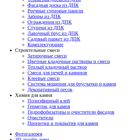
Фасадная доска из ДПК
Реечные стеновые панели
Заборы из ДПК
Ограждения из ДПК
Ступени из ДПК
Лавочный брус из ДПК
Садовый паркет из ДПК
Комплектующие
Строительные смеси
Затирочные смеси
Цветные кладочные растворы и смеси
Теплый кладочный раствор
Смеси для печей и каминов
Клеевые смеси
Система мощения для брусчатки и камня
Декоративный песок
Химия для камня
Полиэфирный клей
Герметик для камня
Гидрофобизаторы и очистители фасадов
Очистители
Пропитки и покрытия для камня
Фотогалерея
3D дизайн дома