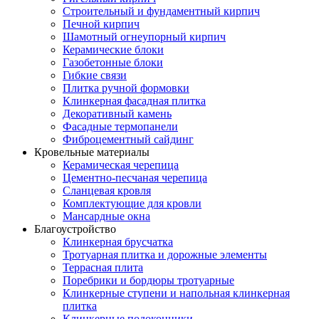
Строительный и фундаментный кирпич
Печной кирпич
Шамотный огнеупорный кирпич
Керамические блоки
Газобетонные блоки
Гибкие связи
Плитка ручной формовки
Клинкерная фасадная плитка
Декоративный камень
Фасадные термопанели
Фиброцементный сайдинг
Кровельные материалы
Керамическая черепица
Цементно-песчаная черепица
Сланцевая кровля
Комплектующие для кровли
Мансардные окна
Благоустройство
Клинкерная брусчатка
Тротуарная плитка и дорожные элементы
Террасная плита
Поребрики и бордюры тротуарные
Клинкерные ступени и напольная клинкерная
плитка
Клинкерные подоконники