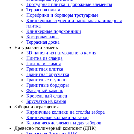
Тротуарная плитка и дорожные элементы
Террасная плита
Поребрики и бордюры тротуарные
Клинкерные ступени и напольная клинкерная
плитка
Клинкерные подоконники
Костровая чаша
Террасная доска
Натуральный камень
3D панели из натурального камня
Плитка из сланца
Плитка из камня
Гранитная плитка
Гранитная брусчатка
Гранитные ступени
Гранитные бордюры
Фасадный камень
Кровельный сланец
Брусчатка из камня
Заборы и ограждения
Кирпичные колпаки на столбы забора
Клинкерные колпаки на забор
Керамические элементы для заборов
Древесно-полимерный композит (ДПК)
Террасная Доска из ДПК