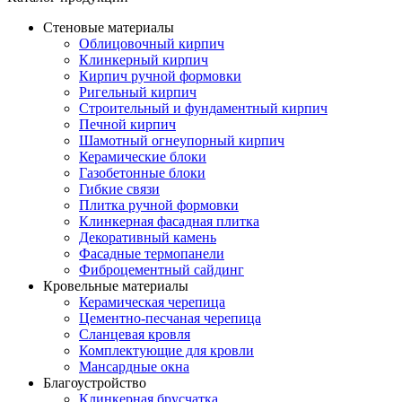
Стеновые материалы
Облицовочный кирпич
Клинкерный кирпич
Кирпич ручной формовки
Ригельный кирпич
Строительный и фундаментный кирпич
Печной кирпич
Шамотный огнеупорный кирпич
Керамические блоки
Газобетонные блоки
Гибкие связи
Плитка ручной формовки
Клинкерная фасадная плитка
Декоративный камень
Фасадные термопанели
Фиброцементный сайдинг
Кровельные материалы
Керамическая черепица
Цементно-песчаная черепица
Сланцевая кровля
Комплектующие для кровли
Мансардные окна
Благоустройство
Клинкерная брусчатка