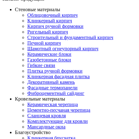
Стеновые материалы
Облицовочный кирпич
Клинкерный кирпич
Кирпич ручной формовки
Ригельный кирпич
Строительный и фундаментный кирпич
Печной кирпич
Шамотный огнеупорный кирпич
Керамические блоки
Газобетонные блоки
Гибкие связи
Плитка ручной формовки
Клинкерная фасадная плитка
Декоративный камень
Фасадные термопанели
Фиброцементный сайдинг
Кровельные материалы
Керамическая черепица
Цементно-песчаная черепица
Сланцевая кровля
Комплектующие для кровли
Мансардные окна
Благоустройство
Клинкерная брусчатка