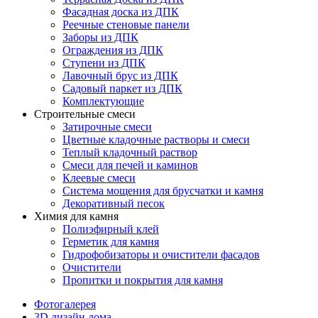
Фасадная доска из ДПК
Реечные стеновые панели
Заборы из ДПК
Ограждения из ДПК
Ступени из ДПК
Лавочный брус из ДПК
Садовый паркет из ДПК
Комплектующие
Строительные смеси
Затирочные смеси
Цветные кладочные растворы и смеси
Теплый кладочный раствор
Смеси для печей и каминов
Клеевые смеси
Система мощения для брусчатки и камня
Декоративный песок
Химия для камня
Полиэфирный клей
Герметик для камня
Гидрофобизаторы и очистители фасадов
Очистители
Пропитки и покрытия для камня
Фотогалерея
3D дизайн дома