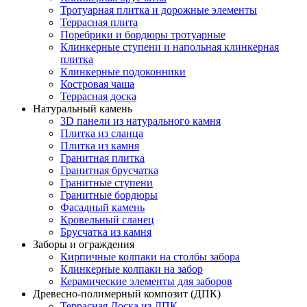
Тротуарная плитка и дорожные элементы
Террасная плита
Поребрики и бордюры тротуарные
Клинкерные ступени и напольная клинкерная
плитка
Клинкерные подоконники
Костровая чаша
Террасная доска
Натуральный камень
3D панели из натурального камня
Плитка из сланца
Плитка из камня
Гранитная плитка
Гранитная брусчатка
Гранитные ступени
Гранитные бордюры
Фасадный камень
Кровельный сланец
Брусчатка из камня
Заборы и ограждения
Кирпичные колпаки на столбы забора
Клинкерные колпаки на забор
Керамические элементы для заборов
Древесно-полимерный композит (ДПК)
Террасная Доска из ДПК