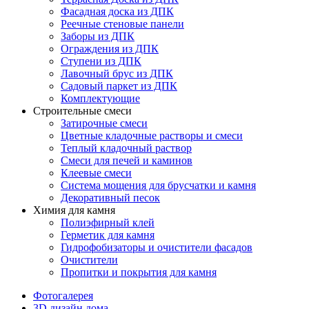
Фасадная доска из ДПК
Реечные стеновые панели
Заборы из ДПК
Ограждения из ДПК
Ступени из ДПК
Лавочный брус из ДПК
Садовый паркет из ДПК
Комплектующие
Строительные смеси
Затирочные смеси
Цветные кладочные растворы и смеси
Теплый кладочный раствор
Смеси для печей и каминов
Клеевые смеси
Система мощения для брусчатки и камня
Декоративный песок
Химия для камня
Полиэфирный клей
Герметик для камня
Гидрофобизаторы и очистители фасадов
Очистители
Пропитки и покрытия для камня
Фотогалерея
3D дизайн дома