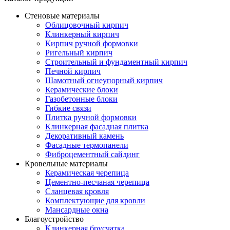
Стеновые материалы
Облицовочный кирпич
Клинкерный кирпич
Кирпич ручной формовки
Ригельный кирпич
Строительный и фундаментный кирпич
Печной кирпич
Шамотный огнеупорный кирпич
Керамические блоки
Газобетонные блоки
Гибкие связи
Плитка ручной формовки
Клинкерная фасадная плитка
Декоративный камень
Фасадные термопанели
Фиброцементный сайдинг
Кровельные материалы
Керамическая черепица
Цементно-песчаная черепица
Сланцевая кровля
Комплектующие для кровли
Мансардные окна
Благоустройство
Клинкерная брусчатка