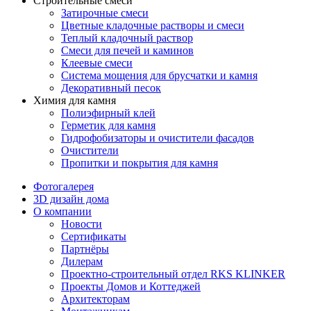
Строительные смеси
Затирочные смеси
Цветные кладочные растворы и смеси
Теплый кладочный раствор
Смеси для печей и каминов
Клеевые смеси
Система мощения для брусчатки и камня
Декоративный песок
Химия для камня
Полиэфирный клей
Герметик для камня
Гидрофобизаторы и очистители фасадов
Очистители
Пропитки и покрытия для камня
Фотогалерея
3D дизайн дома
О компании
Новости
Сертификаты
Партнёры
Дилерам
Проектно-строительный отдел RKS KLINKER
Проекты Домов и Коттеджей
Архитекторам