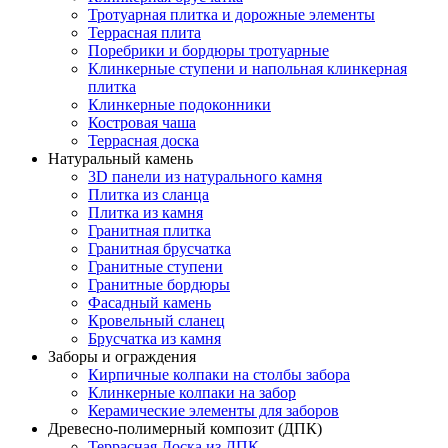
Тротуарная плитка и дорожные элементы
Террасная плита
Поребрики и бордюры тротуарные
Клинкерные ступени и напольная клинкерная
плитка
Клинкерные подоконники
Костровая чаша
Террасная доска
Натуральный камень
3D панели из натурального камня
Плитка из сланца
Плитка из камня
Гранитная плитка
Гранитная брусчатка
Гранитные ступени
Гранитные бордюры
Фасадный камень
Кровельный сланец
Брусчатка из камня
Заборы и ограждения
Кирпичные колпаки на столбы забора
Клинкерные колпаки на забор
Керамические элементы для заборов
Древесно-полимерный композит (ДПК)
Террасная Доска из ДПК