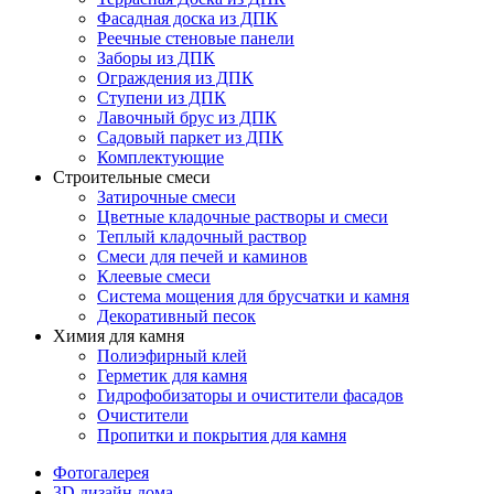
Фасадная доска из ДПК
Реечные стеновые панели
Заборы из ДПК
Ограждения из ДПК
Ступени из ДПК
Лавочный брус из ДПК
Садовый паркет из ДПК
Комплектующие
Строительные смеси
Затирочные смеси
Цветные кладочные растворы и смеси
Теплый кладочный раствор
Смеси для печей и каминов
Клеевые смеси
Система мощения для брусчатки и камня
Декоративный песок
Химия для камня
Полиэфирный клей
Герметик для камня
Гидрофобизаторы и очистители фасадов
Очистители
Пропитки и покрытия для камня
Фотогалерея
3D дизайн дома