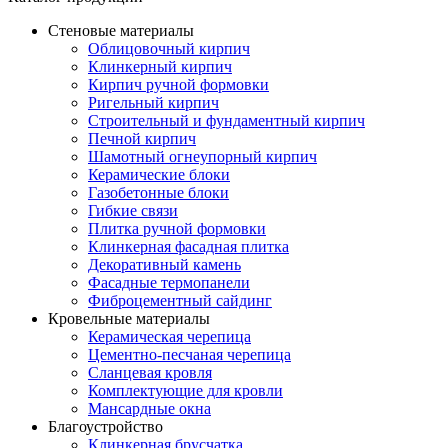
Стеновые материалы
Облицовочный кирпич
Клинкерный кирпич
Кирпич ручной формовки
Ригельный кирпич
Строительный и фундаментный кирпич
Печной кирпич
Шамотный огнеупорный кирпич
Керамические блоки
Газобетонные блоки
Гибкие связи
Плитка ручной формовки
Клинкерная фасадная плитка
Декоративный камень
Фасадные термопанели
Фиброцементный сайдинг
Кровельные материалы
Керамическая черепица
Цементно-песчаная черепица
Сланцевая кровля
Комплектующие для кровли
Мансардные окна
Благоустройство
Клинкерная брусчатка