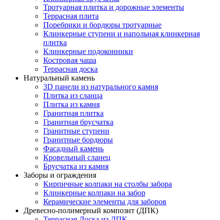
Тротуарная плитка и дорожные элементы
Террасная плита
Поребрики и бордюры тротуарные
Клинкерные ступени и напольная клинкерная
плитка
Клинкерные подоконники
Костровая чаша
Террасная доска
Натуральный камень
3D панели из натурального камня
Плитка из сланца
Плитка из камня
Гранитная плитка
Гранитная брусчатка
Гранитные ступени
Гранитные бордюры
Фасадный камень
Кровельный сланец
Брусчатка из камня
Заборы и ограждения
Кирпичные колпаки на столбы забора
Клинкерные колпаки на забор
Керамические элементы для заборов
Древесно-полимерный композит (ДПК)
Террасная Доска из ДПК