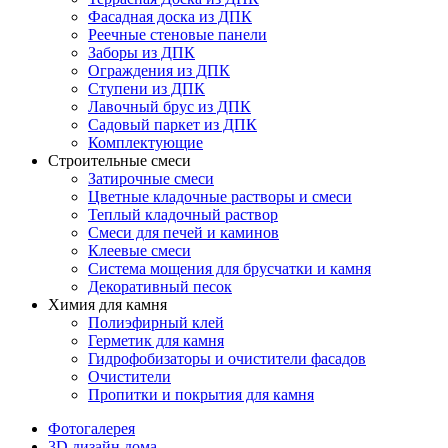
Фасадная доска из ДПК
Реечные стеновые панели
Заборы из ДПК
Ограждения из ДПК
Ступени из ДПК
Лавочный брус из ДПК
Садовый паркет из ДПК
Комплектующие
Строительные смеси
Затирочные смеси
Цветные кладочные растворы и смеси
Теплый кладочный раствор
Смеси для печей и каминов
Клеевые смеси
Система мощения для брусчатки и камня
Декоративный песок
Химия для камня
Полиэфирный клей
Герметик для камня
Гидрофобизаторы и очистители фасадов
Очистители
Пропитки и покрытия для камня
Фотогалерея
3D дизайн дома