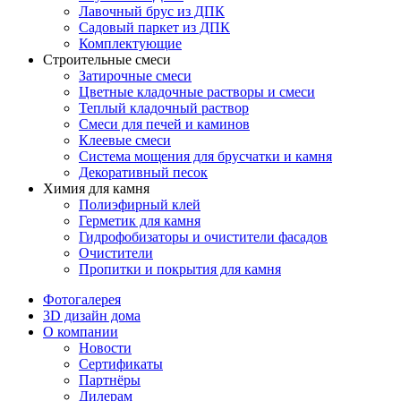
Лавочный брус из ДПК
Садовый паркет из ДПК
Комплектующие
Строительные смеси
Затирочные смеси
Цветные кладочные растворы и смеси
Теплый кладочный раствор
Смеси для печей и каминов
Клеевые смеси
Система мощения для брусчатки и камня
Декоративный песок
Химия для камня
Полиэфирный клей
Герметик для камня
Гидрофобизаторы и очистители фасадов
Очистители
Пропитки и покрытия для камня
Фотогалерея
3D дизайн дома
О компании
Новости
Сертификаты
Партнёры
Дилерам