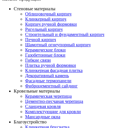
Стеновые материалы
Облицовочный кирпич
Клинкерный кирпич
Кирпич ручной формовки
Ригельный кирпич
Строительный и фундаментный кирпич
Печной кирпич
Шамотный огнеупорный кирпич
Керамические блоки
Газобетонные блоки
Гибкие связи
Плитка ручной формовки
Клинкерная фасадная плитка
Декоративный камень
Фасадные термопанели
Фиброцементный сайдинг
Кровельные материалы
Керамическая черепица
Цементно-песчаная черепица
Сланцевая кровля
Комплектующие для кровли
Мансардные окна
Благоустройство
Клинкерная брусчатка