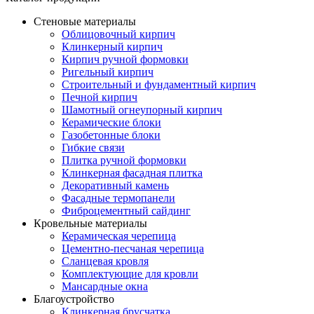
Стеновые материалы
Облицовочный кирпич
Клинкерный кирпич
Кирпич ручной формовки
Ригельный кирпич
Строительный и фундаментный кирпич
Печной кирпич
Шамотный огнеупорный кирпич
Керамические блоки
Газобетонные блоки
Гибкие связи
Плитка ручной формовки
Клинкерная фасадная плитка
Декоративный камень
Фасадные термопанели
Фиброцементный сайдинг
Кровельные материалы
Керамическая черепица
Цементно-песчаная черепица
Сланцевая кровля
Комплектующие для кровли
Мансардные окна
Благоустройство
Клинкерная брусчатка