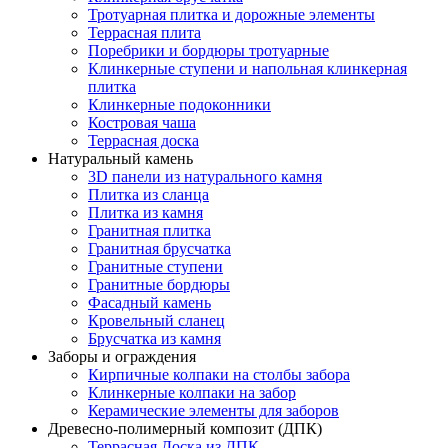
Тротуарная плитка и дорожные элементы
Террасная плита
Поребрики и бордюры тротуарные
Клинкерные ступени и напольная клинкерная
плитка
Клинкерные подоконники
Костровая чаша
Террасная доска
Натуральный камень
3D панели из натурального камня
Плитка из сланца
Плитка из камня
Гранитная плитка
Гранитная брусчатка
Гранитные ступени
Гранитные бордюры
Фасадный камень
Кровельный сланец
Брусчатка из камня
Заборы и ограждения
Кирпичные колпаки на столбы забора
Клинкерные колпаки на забор
Керамические элементы для заборов
Древесно-полимерный композит (ДПК)
Террасная Доска из ДПК