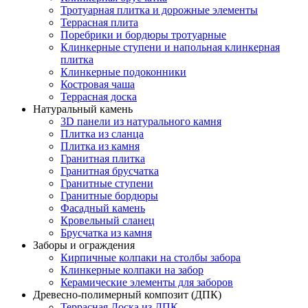
Тротуарная плитка и дорожные элементы
Террасная плита
Поребрики и бордюры тротуарные
Клинкерные ступени и напольная клинкерная
плитка
Клинкерные подоконники
Костровая чаша
Террасная доска
Натуральный камень
3D панели из натурального камня
Плитка из сланца
Плитка из камня
Гранитная плитка
Гранитная брусчатка
Гранитные ступени
Гранитные бордюры
Фасадный камень
Кровельный сланец
Брусчатка из камня
Заборы и ограждения
Кирпичные колпаки на столбы забора
Клинкерные колпаки на забор
Керамические элементы для заборов
Древесно-полимерный композит (ДПК)
Террасная Доска из ДПК