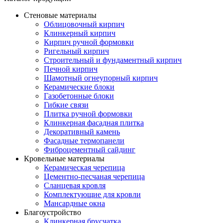
Стеновые материалы
Облицовочный кирпич
Клинкерный кирпич
Кирпич ручной формовки
Ригельный кирпич
Строительный и фундаментный кирпич
Печной кирпич
Шамотный огнеупорный кирпич
Керамические блоки
Газобетонные блоки
Гибкие связи
Плитка ручной формовки
Клинкерная фасадная плитка
Декоративный камень
Фасадные термопанели
Фиброцементный сайдинг
Кровельные материалы
Керамическая черепица
Цементно-песчаная черепица
Сланцевая кровля
Комплектующие для кровли
Мансардные окна
Благоустройство
Клинкерная брусчатка