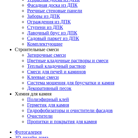
Фасадная доска из ДПК
Реечные стеновые панели
Заборы из ДПК
Ограждения из ДПК
Ступени из ДПК
Лавочный брус из ДПК
Садовый паркет из ДПК
Комплектующие
Строительные смеси
Затирочные смеси
Цветные кладочные растворы и смеси
Теплый кладочный раствор
Смеси для печей и каминов
Клеевые смеси
Система мощения для брусчатки и камня
Декоративный песок
Химия для камня
Полиэфирный клей
Герметик для камня
Гидрофобизаторы и очистители фасадов
Очистители
Пропитки и покрытия для камня
Фотогалерея
3D дизайн дома