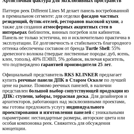
Артистичная фактура для эксклюзивных пространств
Паттерн реек Different Lines M делает панель востребованной
в премиальном сегменте: для отделки
фасадов частных
резиденций, бутик-отелей, ресторанов высокой кухни
, а
также для создания
атмосферных акцентных стен в
интерьерах
библиотек, винных погребов или кабинетов.
Панель не только эстетична, но и исключительно практична в
эксплуатации. Её долговечность и стабильность благородного
оттенка обеспечены составом от бренда
Turtle Shell
: 55%
древесного волокна (твердые лиственные породы: дуб, ясень,
клен, тополь), 40% ПЭВП, 5% добавок, включая краситель,
что подтверждено
гарантией производителя 25 лет
.
Официальный представитель
RKS KLINKER
предлагает
купить
реечные панели ДПК в Старом Осколе
по лучшей
цене на рынке. Помимо реечных панелей, в наличии
представлен
большой выбор сопутствующей продукции из
ДПК: ступени, заборы, террасная доска
. Для дизайнеров и
архитекторов, работающих над эксклюзивными проектами,
мы готовы предложить услугу
индивидуального
проектирования и изготовления панелей
с уникальными
параметрами: нестандартные размеры, авторские цвета или
особая компоновка реек. Свяжитесь для обсуждения
концепции.