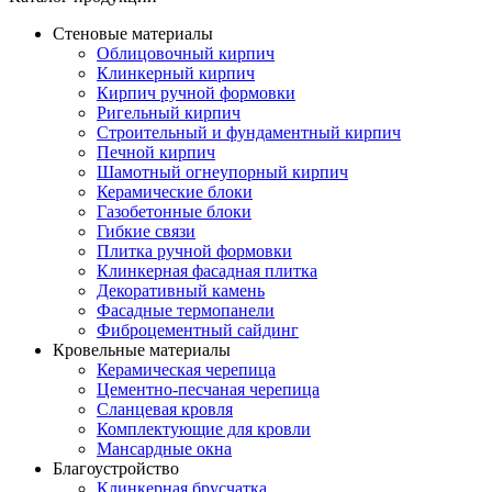
Стеновые материалы
Облицовочный кирпич
Клинкерный кирпич
Кирпич ручной формовки
Ригельный кирпич
Строительный и фундаментный кирпич
Печной кирпич
Шамотный огнеупорный кирпич
Керамические блоки
Газобетонные блоки
Гибкие связи
Плитка ручной формовки
Клинкерная фасадная плитка
Декоративный камень
Фасадные термопанели
Фиброцементный сайдинг
Кровельные материалы
Керамическая черепица
Цементно-песчаная черепица
Сланцевая кровля
Комплектующие для кровли
Мансардные окна
Благоустройство
Клинкерная брусчатка