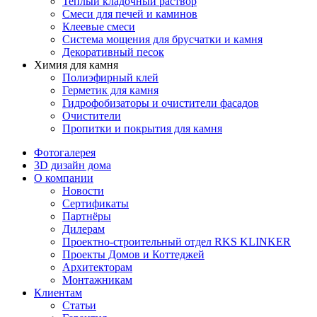
Теплый кладочный раствор
Смеси для печей и каминов
Клеевые смеси
Система мощения для брусчатки и камня
Декоративный песок
Химия для камня
Полиэфирный клей
Герметик для камня
Гидрофобизаторы и очистители фасадов
Очистители
Пропитки и покрытия для камня
Фотогалерея
3D дизайн дома
О компании
Новости
Сертификаты
Партнёры
Дилерам
Проектно-строительный отдел RKS KLINKER
Проекты Домов и Коттеджей
Архитекторам
Монтажникам
Клиентам
Статьи