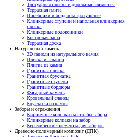
Тротуарная плитка и дорожные элементы
Террасная плита
Поребрики и бордюры тротуарные
Клинкерные ступени и напольная клинкерная
плитка
Клинкерные подоконники
Костровая чаша
Террасная доска
Натуральный камень
3D панели из натурального камня
Плитка из сланца
Плитка из камня
Гранитная плитка
Гранитная брусчатка
Гранитные ступени
Гранитные бордюры
Фасадный камень
Кровельный сланец
Брусчатка из камня
Заборы и ограждения
Кирпичные колпаки на столбы забора
Клинкерные колпаки на забор
Керамические элементы для заборов
Древесно-полимерный композит (ДПК)
Террасная Доска из ДПК