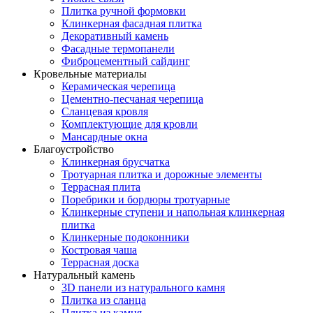
Плитка ручной формовки
Клинкерная фасадная плитка
Декоративный камень
Фасадные термопанели
Фиброцементный сайдинг
Кровельные материалы
Керамическая черепица
Цементно-песчаная черепица
Сланцевая кровля
Комплектующие для кровли
Мансардные окна
Благоустройство
Клинкерная брусчатка
Тротуарная плитка и дорожные элементы
Террасная плита
Поребрики и бордюры тротуарные
Клинкерные ступени и напольная клинкерная
плитка
Клинкерные подоконники
Костровая чаша
Террасная доска
Натуральный камень
3D панели из натурального камня
Плитка из сланца
Плитка из камня