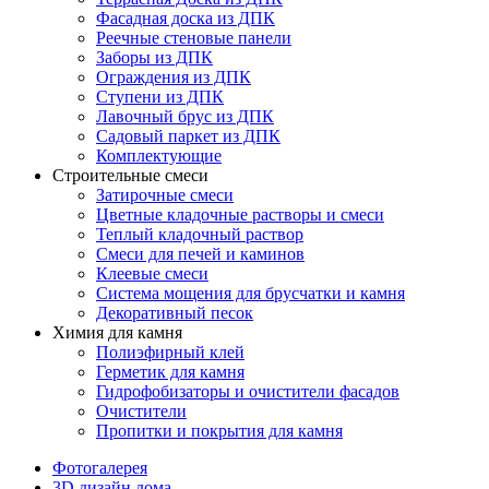
Фасадная доска из ДПК
Реечные стеновые панели
Заборы из ДПК
Ограждения из ДПК
Ступени из ДПК
Лавочный брус из ДПК
Садовый паркет из ДПК
Комплектующие
Строительные смеси
Затирочные смеси
Цветные кладочные растворы и смеси
Теплый кладочный раствор
Смеси для печей и каминов
Клеевые смеси
Система мощения для брусчатки и камня
Декоративный песок
Химия для камня
Полиэфирный клей
Герметик для камня
Гидрофобизаторы и очистители фасадов
Очистители
Пропитки и покрытия для камня
Фотогалерея
3D дизайн дома