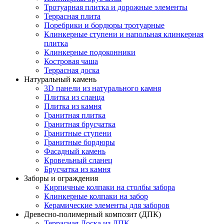
Тротуарная плитка и дорожные элементы
Террасная плита
Поребрики и бордюры тротуарные
Клинкерные ступени и напольная клинкерная
плитка
Клинкерные подоконники
Костровая чаша
Террасная доска
Натуральный камень
3D панели из натурального камня
Плитка из сланца
Плитка из камня
Гранитная плитка
Гранитная брусчатка
Гранитные ступени
Гранитные бордюры
Фасадный камень
Кровельный сланец
Брусчатка из камня
Заборы и ограждения
Кирпичные колпаки на столбы забора
Клинкерные колпаки на забор
Керамические элементы для заборов
Древесно-полимерный композит (ДПК)
Террасная Доска из ДПК