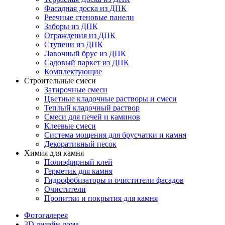
Фасадная доска из ДПК
Реечные стеновые панели
Заборы из ДПК
Ограждения из ДПК
Ступени из ДПК
Лавочный брус из ДПК
Садовый паркет из ДПК
Комплектующие
Строительные смеси
Затирочные смеси
Цветные кладочные растворы и смеси
Теплый кладочный раствор
Смеси для печей и каминов
Клеевые смеси
Система мощения для брусчатки и камня
Декоративный песок
Химия для камня
Полиэфирный клей
Герметик для камня
Гидрофобизаторы и очистители фасадов
Очистители
Пропитки и покрытия для камня
Фотогалерея
3D дизайн дома