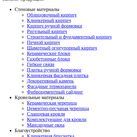
Стеновые материалы
Облицовочный кирпич
Клинкерный кирпич
Кирпич ручной формовки
Ригельный кирпич
Строительный и фундаментный кирпич
Печной кирпич
Шамотный огнеупорный кирпич
Керамические блоки
Газобетонные блоки
Гибкие связи
Плитка ручной формовки
Клинкерная фасадная плитка
Декоративный камень
Фасадные термопанели
Фиброцементный сайдинг
Кровельные материалы
Керамическая черепица
Цементно-песчаная черепица
Сланцевая кровля
Комплектующие для кровли
Мансардные окна
Благоустройство
Клинкерная брусчатка