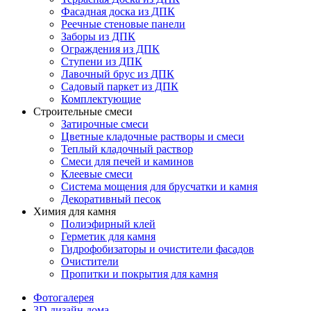
Фасадная доска из ДПК
Реечные стеновые панели
Заборы из ДПК
Ограждения из ДПК
Ступени из ДПК
Лавочный брус из ДПК
Садовый паркет из ДПК
Комплектующие
Строительные смеси
Затирочные смеси
Цветные кладочные растворы и смеси
Теплый кладочный раствор
Смеси для печей и каминов
Клеевые смеси
Система мощения для брусчатки и камня
Декоративный песок
Химия для камня
Полиэфирный клей
Герметик для камня
Гидрофобизаторы и очистители фасадов
Очистители
Пропитки и покрытия для камня
Фотогалерея
3D дизайн дома