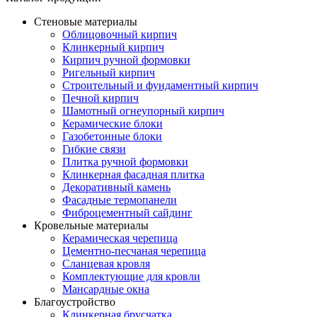
Стеновые материалы
Облицовочный кирпич
Клинкерный кирпич
Кирпич ручной формовки
Ригельный кирпич
Строительный и фундаментный кирпич
Печной кирпич
Шамотный огнеупорный кирпич
Керамические блоки
Газобетонные блоки
Гибкие связи
Плитка ручной формовки
Клинкерная фасадная плитка
Декоративный камень
Фасадные термопанели
Фиброцементный сайдинг
Кровельные материалы
Керамическая черепица
Цементно-песчаная черепица
Сланцевая кровля
Комплектующие для кровли
Мансардные окна
Благоустройство
Клинкерная брусчатка