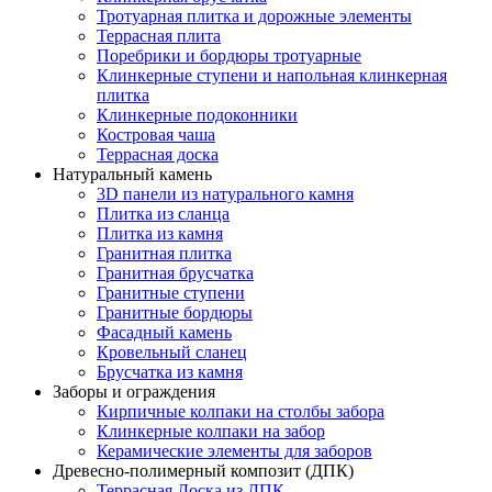
Тротуарная плитка и дорожные элементы
Террасная плита
Поребрики и бордюры тротуарные
Клинкерные ступени и напольная клинкерная
плитка
Клинкерные подоконники
Костровая чаша
Террасная доска
Натуральный камень
3D панели из натурального камня
Плитка из сланца
Плитка из камня
Гранитная плитка
Гранитная брусчатка
Гранитные ступени
Гранитные бордюры
Фасадный камень
Кровельный сланец
Брусчатка из камня
Заборы и ограждения
Кирпичные колпаки на столбы забора
Клинкерные колпаки на забор
Керамические элементы для заборов
Древесно-полимерный композит (ДПК)
Террасная Доска из ДПК