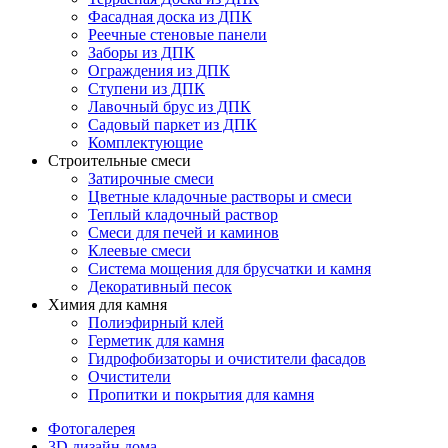
Фасадная доска из ДПК
Реечные стеновые панели
Заборы из ДПК
Ограждения из ДПК
Ступени из ДПК
Лавочный брус из ДПК
Садовый паркет из ДПК
Комплектующие
Строительные смеси
Затирочные смеси
Цветные кладочные растворы и смеси
Теплый кладочный раствор
Смеси для печей и каминов
Клеевые смеси
Система мощения для брусчатки и камня
Декоративный песок
Химия для камня
Полиэфирный клей
Герметик для камня
Гидрофобизаторы и очистители фасадов
Очистители
Пропитки и покрытия для камня
Фотогалерея
3D дизайн дома