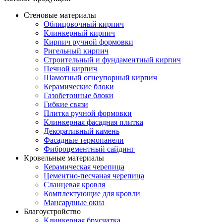
Стеновые материалы
Облицовочный кирпич
Клинкерный кирпич
Кирпич ручной формовки
Ригельный кирпич
Строительный и фундаментный кирпич
Печной кирпич
Шамотный огнеупорный кирпич
Керамические блоки
Газобетонные блоки
Гибкие связи
Плитка ручной формовки
Клинкерная фасадная плитка
Декоративный камень
Фасадные термопанели
Фиброцементный сайдинг
Кровельные материалы
Керамическая черепица
Цементно-песчаная черепица
Сланцевая кровля
Комплектующие для кровли
Мансардные окна
Благоустройство
Клинкерная брусчатка