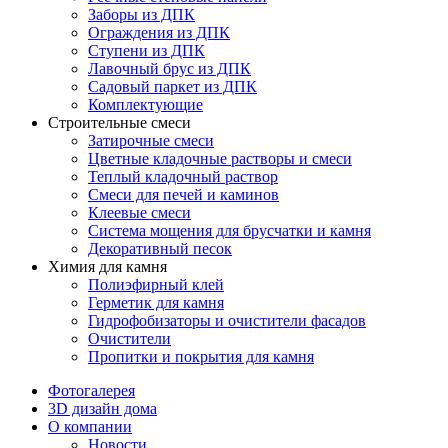
Заборы из ДПК
Ограждения из ДПК
Ступени из ДПК
Лавочный брус из ДПК
Садовый паркет из ДПК
Комплектующие
Строительные смеси
Затирочные смеси
Цветные кладочные растворы и смеси
Теплый кладочный раствор
Смеси для печей и каминов
Клеевые смеси
Система мощения для брусчатки и камня
Декоративный песок
Химия для камня
Полиэфирный клей
Герметик для камня
Гидрофобизаторы и очистители фасадов
Очистители
Пропитки и покрытия для камня
Фотогалерея
3D дизайн дома
О компании
Новости