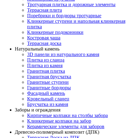
Тротуарная плитка и дорожные элементы
Террасная плита
Поребрики и бордюры тротуарные
Клинкерные ступени и напольная клинкерная
плитка
Клинкерные подоконники
Костровая чаша
Террасная доска
Натуральный камень
3D панели из натурального камня
Плитка из сланца
Плитка из камня
Гранитная плитка
Гранитная брусчатка
Гранитные ступени
Гранитные бордюры
Фасадный камень
Кровельный сланец
Брусчатка из камня
Заборы и ограждения
Кирпичные колпаки на столбы забора
Клинкерные колпаки на забор
Керамические элементы для заборов
Древесно-полимерный композит (ДПК)
Террасная Доска из ДПК