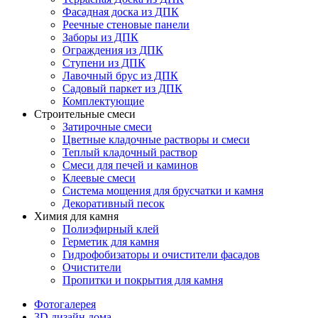
Фасадная доска из ДПК
Реечные стеновые панели
Заборы из ДПК
Ограждения из ДПК
Ступени из ДПК
Лавочный брус из ДПК
Садовый паркет из ДПК
Комплектующие
Строительные смеси
Затирочные смеси
Цветные кладочные растворы и смеси
Теплый кладочный раствор
Смеси для печей и каминов
Клеевые смеси
Система мощения для брусчатки и камня
Декоративный песок
Химия для камня
Полиэфирный клей
Герметик для камня
Гидрофобизаторы и очистители фасадов
Очистители
Пропитки и покрытия для камня
Фотогалерея
3D дизайн дома