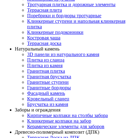
Тротуарная плитка и дорожные элементы
Террасная плита
Поребрики и бордюры тротуарные
Клинкерные ступени и напольная клинкерная
плитка
Клинкерные подоконники
Костровая чаша
Террасная доска
Натуральный камень
3D панели из натурального камня
Плитка из сланца
Плитка из камня
Гранитная плитка
Гранитная брусчатка
Гранитные ступени
Гранитные бордюры
Фасадный камень
Кровельный сланец
Брусчатка из камня
Заборы и ограждения
Кирпичные колпаки на столбы забора
Клинкерные колпаки на забор
Керамические элементы для заборов
Древесно-полимерный композит (ДПК)
Террасная Доска из ДПК