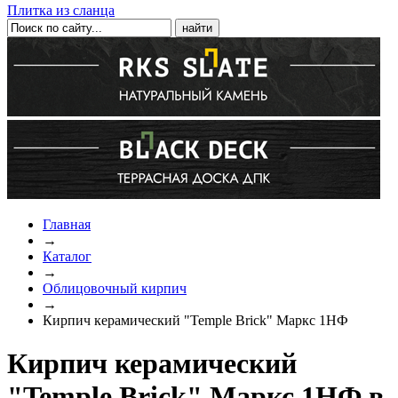
Плитка из сланца
Главная
→
Каталог
→
Облицовочный кирпич
→
Кирпич керамический "Temple Brick" Маркс 1НФ
Кирпич керамический
"Temple Brick" Маркс 1НФ в