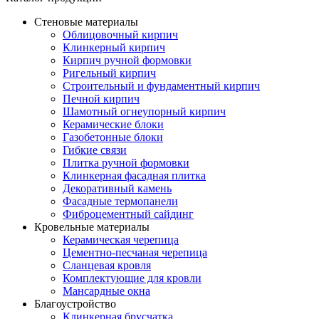
Стеновые материалы
Облицовочный кирпич
Клинкерный кирпич
Кирпич ручной формовки
Ригельный кирпич
Строительный и фундаментный кирпич
Печной кирпич
Шамотный огнеупорный кирпич
Керамические блоки
Газобетонные блоки
Гибкие связи
Плитка ручной формовки
Клинкерная фасадная плитка
Декоративный камень
Фасадные термопанели
Фиброцементный сайдинг
Кровельные материалы
Керамическая черепица
Цементно-песчаная черепица
Сланцевая кровля
Комплектующие для кровли
Мансардные окна
Благоустройство
Клинкерная брусчатка