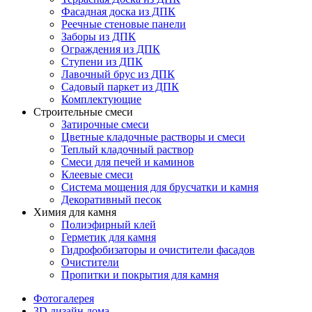
Фасадная доска из ДПК
Реечные стеновые панели
Заборы из ДПК
Ограждения из ДПК
Ступени из ДПК
Лавочный брус из ДПК
Садовый паркет из ДПК
Комплектующие
Строительные смеси
Затирочные смеси
Цветные кладочные растворы и смеси
Теплый кладочный раствор
Смеси для печей и каминов
Клеевые смеси
Система мощения для брусчатки и камня
Декоративный песок
Химия для камня
Полиэфирный клей
Герметик для камня
Гидрофобизаторы и очистители фасадов
Очистители
Пропитки и покрытия для камня
Фотогалерея
3D дизайн дома