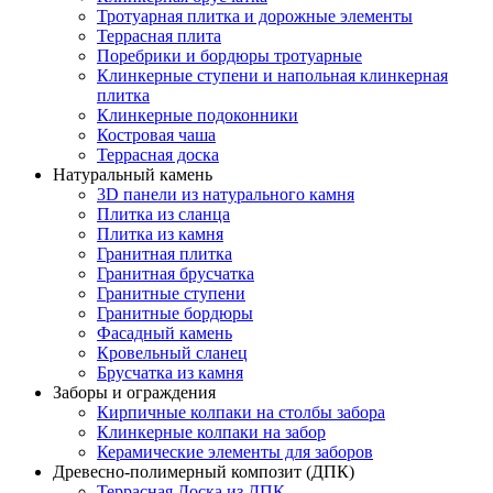
Тротуарная плитка и дорожные элементы
Террасная плита
Поребрики и бордюры тротуарные
Клинкерные ступени и напольная клинкерная
плитка
Клинкерные подоконники
Костровая чаша
Террасная доска
Натуральный камень
3D панели из натурального камня
Плитка из сланца
Плитка из камня
Гранитная плитка
Гранитная брусчатка
Гранитные ступени
Гранитные бордюры
Фасадный камень
Кровельный сланец
Брусчатка из камня
Заборы и ограждения
Кирпичные колпаки на столбы забора
Клинкерные колпаки на забор
Керамические элементы для заборов
Древесно-полимерный композит (ДПК)
Террасная Доска из ДПК