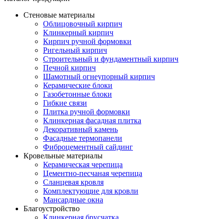
Стеновые материалы
Облицовочный кирпич
Клинкерный кирпич
Кирпич ручной формовки
Ригельный кирпич
Строительный и фундаментный кирпич
Печной кирпич
Шамотный огнеупорный кирпич
Керамические блоки
Газобетонные блоки
Гибкие связи
Плитка ручной формовки
Клинкерная фасадная плитка
Декоративный камень
Фасадные термопанели
Фиброцементный сайдинг
Кровельные материалы
Керамическая черепица
Цементно-песчаная черепица
Сланцевая кровля
Комплектующие для кровли
Мансардные окна
Благоустройство
Клинкерная брусчатка