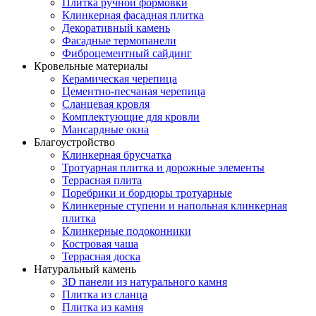
Плитка ручной формовки
Клинкерная фасадная плитка
Декоративный камень
Фасадные термопанели
Фиброцементный сайдинг
Кровельные материалы
Керамическая черепица
Цементно-песчаная черепица
Сланцевая кровля
Комплектующие для кровли
Мансардные окна
Благоустройство
Клинкерная брусчатка
Тротуарная плитка и дорожные элементы
Террасная плита
Поребрики и бордюры тротуарные
Клинкерные ступени и напольная клинкерная
плитка
Клинкерные подоконники
Костровая чаша
Террасная доска
Натуральный камень
3D панели из натурального камня
Плитка из сланца
Плитка из камня