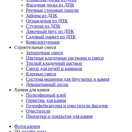
Фасадная доска из ДПК
Реечные стеновые панели
Заборы из ДПК
Ограждения из ДПК
Ступени из ДПК
Лавочный брус из ДПК
Садовый паркет из ДПК
Комплектующие
Строительные смеси
Затирочные смеси
Цветные кладочные растворы и смеси
Теплый кладочный раствор
Смеси для печей и каминов
Клеевые смеси
Система мощения для брусчатки и камня
Декоративный песок
Химия для камня
Полиэфирный клей
Герметик для камня
Гидрофобизаторы и очистители фасадов
Очистители
Пропитки и покрытия для камня
Фотогалерея
3D дизайн дома