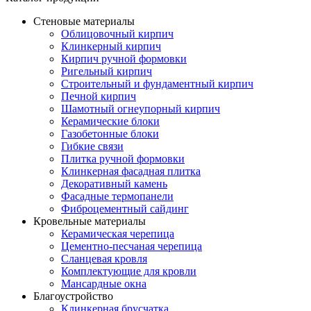
Стеновые материалы
Облицовочный кирпич
Клинкерный кирпич
Кирпич ручной формовки
Ригельный кирпич
Строительный и фундаментный кирпич
Печной кирпич
Шамотный огнеупорный кирпич
Керамические блоки
Газобетонные блоки
Гибкие связи
Плитка ручной формовки
Клинкерная фасадная плитка
Декоративный камень
Фасадные термопанели
Фиброцементный сайдинг
Кровельные материалы
Керамическая черепица
Цементно-песчаная черепица
Сланцевая кровля
Комплектующие для кровли
Мансардные окна
Благоустройство
Клинкерная брусчатка