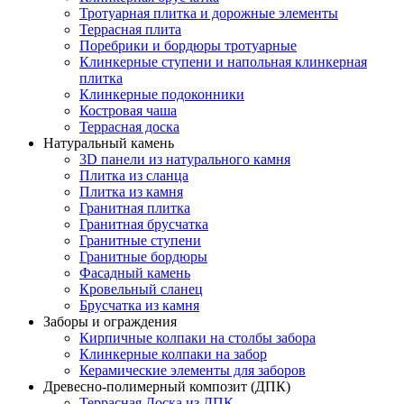
Тротуарная плитка и дорожные элементы
Террасная плита
Поребрики и бордюры тротуарные
Клинкерные ступени и напольная клинкерная
плитка
Клинкерные подоконники
Костровая чаша
Террасная доска
Натуральный камень
3D панели из натурального камня
Плитка из сланца
Плитка из камня
Гранитная плитка
Гранитная брусчатка
Гранитные ступени
Гранитные бордюры
Фасадный камень
Кровельный сланец
Брусчатка из камня
Заборы и ограждения
Кирпичные колпаки на столбы забора
Клинкерные колпаки на забор
Керамические элементы для заборов
Древесно-полимерный композит (ДПК)
Террасная Доска из ДПК