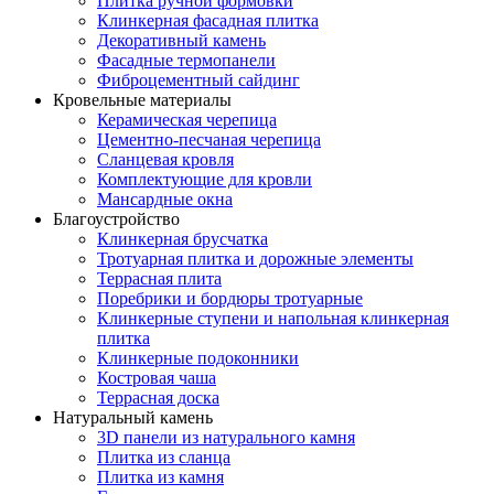
Плитка ручной формовки
Клинкерная фасадная плитка
Декоративный камень
Фасадные термопанели
Фиброцементный сайдинг
Кровельные материалы
Керамическая черепица
Цементно-песчаная черепица
Сланцевая кровля
Комплектующие для кровли
Мансардные окна
Благоустройство
Клинкерная брусчатка
Тротуарная плитка и дорожные элементы
Террасная плита
Поребрики и бордюры тротуарные
Клинкерные ступени и напольная клинкерная
плитка
Клинкерные подоконники
Костровая чаша
Террасная доска
Натуральный камень
3D панели из натурального камня
Плитка из сланца
Плитка из камня