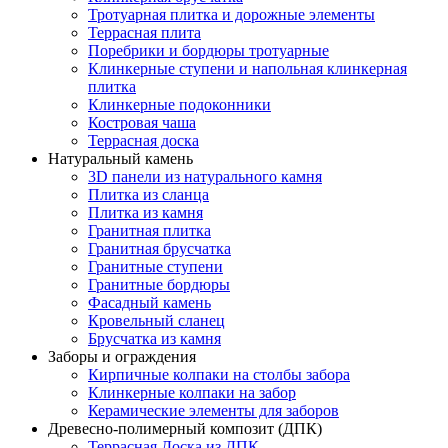
Тротуарная плитка и дорожные элементы
Террасная плита
Поребрики и бордюры тротуарные
Клинкерные ступени и напольная клинкерная
плитка
Клинкерные подоконники
Костровая чаша
Террасная доска
Натуральный камень
3D панели из натурального камня
Плитка из сланца
Плитка из камня
Гранитная плитка
Гранитная брусчатка
Гранитные ступени
Гранитные бордюры
Фасадный камень
Кровельный сланец
Брусчатка из камня
Заборы и ограждения
Кирпичные колпаки на столбы забора
Клинкерные колпаки на забор
Керамические элементы для заборов
Древесно-полимерный композит (ДПК)
Террасная Доска из ДПК