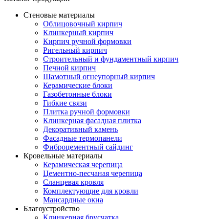
Стеновые материалы
Облицовочный кирпич
Клинкерный кирпич
Кирпич ручной формовки
Ригельный кирпич
Строительный и фундаментный кирпич
Печной кирпич
Шамотный огнеупорный кирпич
Керамические блоки
Газобетонные блоки
Гибкие связи
Плитка ручной формовки
Клинкерная фасадная плитка
Декоративный камень
Фасадные термопанели
Фиброцементный сайдинг
Кровельные материалы
Керамическая черепица
Цементно-песчаная черепица
Сланцевая кровля
Комплектующие для кровли
Мансардные окна
Благоустройство
Клинкерная брусчатка