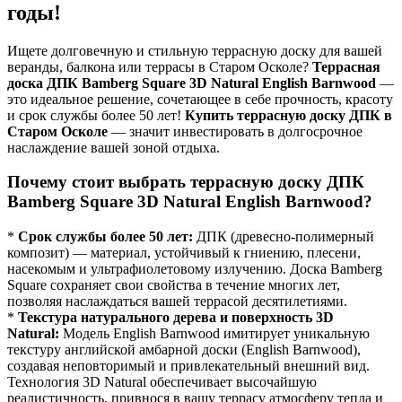
годы!
Ищете долговечную и стильную террасную доску для вашей
веранды, балкона или террасы в Старом Осколе?
Террасная
доска ДПК Bamberg Square 3D Natural English Barnwood
—
это идеальное решение, сочетающее в себе прочность, красоту
и срок службы более 50 лет!
Купить террасную доску ДПК
в
Старом Осколе
— значит инвестировать в долгосрочное
наслаждение вашей зоной отдыха.
Почему стоит выбрать террасную доску ДПК
Bamberg Square 3D Natural English Barnwood?
*
Срок службы более 50 лет:
ДПК (древесно-полимерный
композит) — материал, устойчивый к гниению, плесени,
насекомым и ультрафиолетовому излучению. Доска Bamberg
Square сохраняет свои свойства в течение многих лет,
позволяя наслаждаться вашей террасой десятилетиями.
*
Текстура натурального дерева и поверхность 3D
Natural:
Модель English Barnwood имитирует уникальную
текстуру английской амбарной доски (English Barnwood),
создавая неповторимый и привлекательный внешний вид.
Технология 3D Natural обеспечивает высочайшую
реалистичность, привнося в вашу террасу атмосферу тепла и