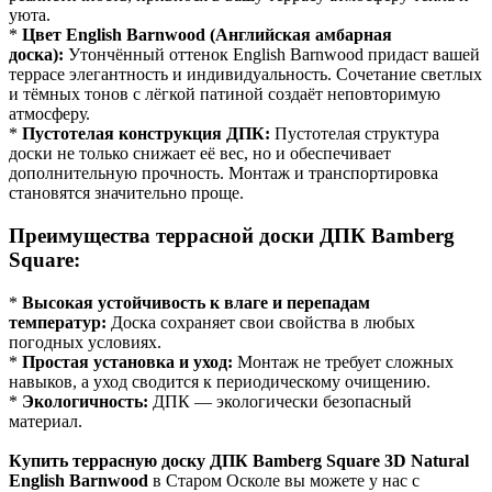
уюта.
*
Цвет English Barnwood (Английская амбарная
доска):
Утончённый оттенок English Barnwood придаст вашей
террасе элегантность и индивидуальность. Сочетание светлых
и тёмных тонов с лёгкой патиной создаёт неповторимую
атмосферу.
*
Пустотелая конструкция ДПК:
Пустотелая структура
доски не только снижает её вес, но и обеспечивает
дополнительную прочность. Монтаж и транспортировка
становятся значительно проще.
Преимущества террасной доски ДПК Bamberg
Square:
*
Высокая устойчивость к влаге и перепадам
температур:
Доска сохраняет свои свойства в любых
погодных условиях.
*
Простая установка и уход:
Монтаж не требует сложных
навыков, а уход сводится к периодическому очищению.
*
Экологичность:
ДПК — экологически безопасный
материал.
Купить террасную доску ДПК Bamberg Square 3D Natural
English Barnwood
в Старом Осколе вы можете у нас с