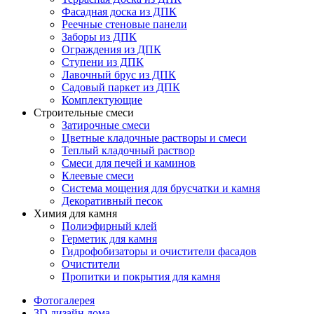
Фасадная доска из ДПК
Реечные стеновые панели
Заборы из ДПК
Ограждения из ДПК
Ступени из ДПК
Лавочный брус из ДПК
Садовый паркет из ДПК
Комплектующие
Строительные смеси
Затирочные смеси
Цветные кладочные растворы и смеси
Теплый кладочный раствор
Смеси для печей и каминов
Клеевые смеси
Система мощения для брусчатки и камня
Декоративный песок
Химия для камня
Полиэфирный клей
Герметик для камня
Гидрофобизаторы и очистители фасадов
Очистители
Пропитки и покрытия для камня
Фотогалерея
3D дизайн дома