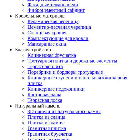
Фасадные термопанели
Фиброцементный сайдинг
Кровельные материалы
Керамическая черепица
Цементно-песчаная черепица
Сланцевая кровля
Комплектующие для кровли
Мансардные окна
Благоустройство
Клинкерная брусчатка
Тротуарная плитка и дорожные элементы
Террасная плита
Поребрики и бордюры тротуарные
Клинкерные ступени и напольная клинкерная
плитка
Клинкерные подоконники
Костровая чаша
Террасная доска
Натуральный камень
3D панели из натурального камня
Плитка из сланца
Плитка из камня
Гранитная плитка
Гранитная брусчатка
Гранитные ступени