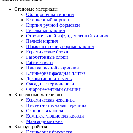
Стеновые материалы
Облицовочный кирпич
Клинкерный кирпич
Кирпич ручной формовки
Ригельный кирпич
Строительный и фундаментный кирпич
Печной кирпич
Шамотный огнеупорный кирпич
Керамические блоки
Газобетонные блоки
Гибкие связи
Плитка ручной формовки
Клинкерная фасадная плитка
Декоративный камень
Фасадные термопанели
Фиброцементный сайдинг
Кровельные материалы
Керамическая черепица
Цементно-песчаная черепица
Сланцевая кровля
Комплектующие для кровли
Мансардные окна
Благоустройство
Клинкерная брусчатка