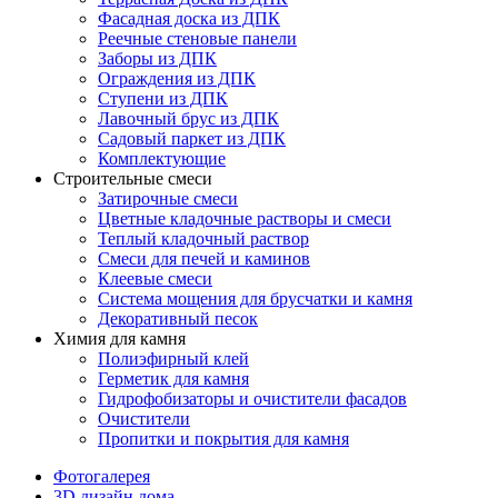
Фасадная доска из ДПК
Реечные стеновые панели
Заборы из ДПК
Ограждения из ДПК
Ступени из ДПК
Лавочный брус из ДПК
Садовый паркет из ДПК
Комплектующие
Строительные смеси
Затирочные смеси
Цветные кладочные растворы и смеси
Теплый кладочный раствор
Смеси для печей и каминов
Клеевые смеси
Система мощения для брусчатки и камня
Декоративный песок
Химия для камня
Полиэфирный клей
Герметик для камня
Гидрофобизаторы и очистители фасадов
Очистители
Пропитки и покрытия для камня
Фотогалерея
3D дизайн дома