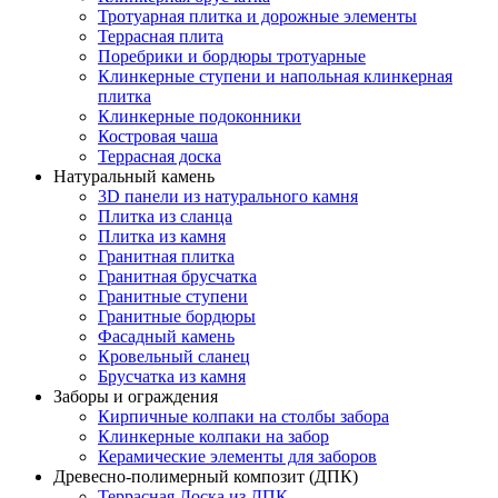
Тротуарная плитка и дорожные элементы
Террасная плита
Поребрики и бордюры тротуарные
Клинкерные ступени и напольная клинкерная
плитка
Клинкерные подоконники
Костровая чаша
Террасная доска
Натуральный камень
3D панели из натурального камня
Плитка из сланца
Плитка из камня
Гранитная плитка
Гранитная брусчатка
Гранитные ступени
Гранитные бордюры
Фасадный камень
Кровельный сланец
Брусчатка из камня
Заборы и ограждения
Кирпичные колпаки на столбы забора
Клинкерные колпаки на забор
Керамические элементы для заборов
Древесно-полимерный композит (ДПК)
Террасная Доска из ДПК