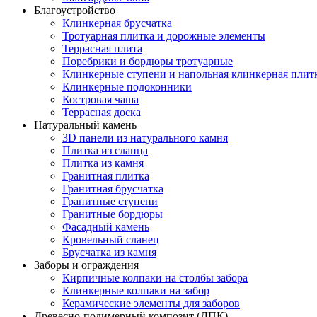
Благоустройство
Клинкерная брусчатка
Тротуарная плитка и дорожные элементы
Террасная плита
Поребрики и бордюры тротуарные
Клинкерные ступени и напольная клинкерная плит
Клинкерные подоконники
Костровая чаша
Террасная доска
Натуральный камень
3D панели из натурального камня
Плитка из сланца
Плитка из камня
Гранитная плитка
Гранитная брусчатка
Гранитные ступени
Гранитные бордюры
Фасадный камень
Кровельный сланец
Брусчатка из камня
Заборы и ограждения
Кирпичные колпаки на столбы забора
Клинкерные колпаки на забор
Керамические элементы для заборов
Древесно-полимерный композит (ДПК)