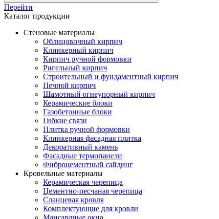
Перейти
Каталог продукции
Стеновые материалы
Облицовочный кирпич
Клинкерный кирпич
Кирпич ручной формовки
Ригельный кирпич
Строительный и фундаментный кирпич
Печной кирпич
Шамотный огнеупорный кирпич
Керамические блоки
Газобетонные блоки
Гибкие связи
Плитка ручной формовки
Клинкерная фасадная плитка
Декоративный камень
Фасадные термопанели
Фиброцементный сайдинг
Кровельные материалы
Керамическая черепица
Цементно-песчаная черепица
Сланцевая кровля
Комплектующие для кровли
Мансардные окна