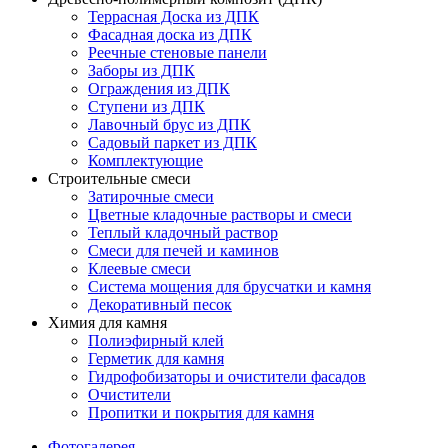
Террасная Доска из ДПК
Фасадная доска из ДПК
Реечные стеновые панели
Заборы из ДПК
Ограждения из ДПК
Ступени из ДПК
Лавочный брус из ДПК
Садовый паркет из ДПК
Комплектующие
Строительные смеси
Затирочные смеси
Цветные кладочные растворы и смеси
Теплый кладочный раствор
Смеси для печей и каминов
Клеевые смеси
Система мощения для брусчатки и камня
Декоративный песок
Химия для камня
Полиэфирный клей
Герметик для камня
Гидрофобизаторы и очистители фасадов
Очистители
Пропитки и покрытия для камня
Фотогалерея