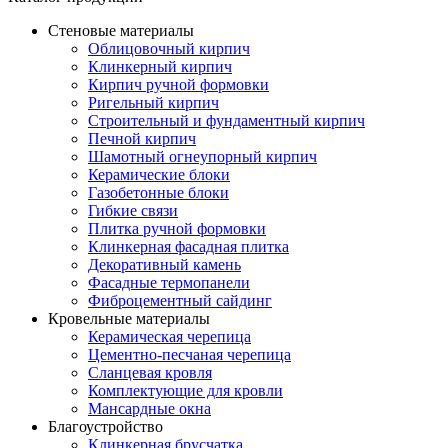
Стеновые материалы
Облицовочный кирпич
Клинкерный кирпич
Кирпич ручной формовки
Ригельный кирпич
Строительный и фундаментный кирпич
Печной кирпич
Шамотный огнеупорный кирпич
Керамические блоки
Газобетонные блоки
Гибкие связи
Плитка ручной формовки
Клинкерная фасадная плитка
Декоративный камень
Фасадные термопанели
Фиброцементный сайдинг
Кровельные материалы
Керамическая черепица
Цементно-песчаная черепица
Сланцевая кровля
Комплектующие для кровли
Мансардные окна
Благоустройство
Клинкерная брусчатка