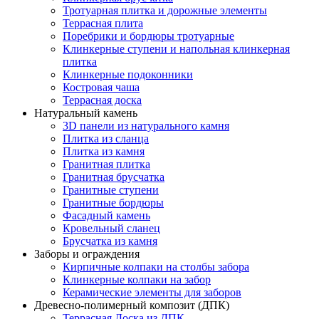
Тротуарная плитка и дорожные элементы
Террасная плита
Поребрики и бордюры тротуарные
Клинкерные ступени и напольная клинкерная
плитка
Клинкерные подоконники
Костровая чаша
Террасная доска
Натуральный камень
3D панели из натурального камня
Плитка из сланца
Плитка из камня
Гранитная плитка
Гранитная брусчатка
Гранитные ступени
Гранитные бордюры
Фасадный камень
Кровельный сланец
Брусчатка из камня
Заборы и ограждения
Кирпичные колпаки на столбы забора
Клинкерные колпаки на забор
Керамические элементы для заборов
Древесно-полимерный композит (ДПК)
Террасная Доска из ДПК