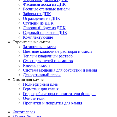
Фасадная доска из ДПК
Реечные стеновые панели
Заборы из ДПК
Ограждения из ДПК
Ступени из ДПК
Лавочный брус из ДПК
Садовый паркет из ДПК
Комплектующие
Строительные смеси
Затирочные смеси
Цветные кладочные растворы и смеси
Теплый кладочный раствор
Смеси для печей и каминов
Клеевые смеси
Система мощения для брусчатки и камня
Декоративный песок
Химия для камня
Полиэфирный клей
Герметик для камня
Гидрофобизаторы и очистители фасадов
Очистители
Пропитки и покрытия для камня
Фотогалерея
3D дизайн дома