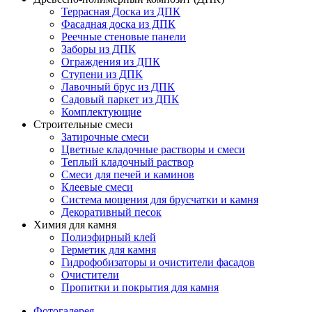
Террасная Доска из ДПК
Фасадная доска из ДПК
Реечные стеновые панели
Заборы из ДПК
Ограждения из ДПК
Ступени из ДПК
Лавочный брус из ДПК
Садовый паркет из ДПК
Комплектующие
Строительные смеси
Затирочные смеси
Цветные кладочные растворы и смеси
Теплый кладочный раствор
Смеси для печей и каминов
Клеевые смеси
Система мощения для брусчатки и камня
Декоративный песок
Химия для камня
Полиэфирный клей
Герметик для камня
Гидрофобизаторы и очистители фасадов
Очистители
Пропитки и покрытия для камня
Фотогалерея