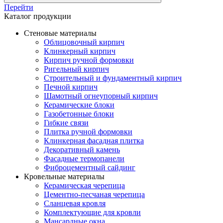
Перейти
Каталог продукции
Стеновые материалы
Облицовочный кирпич
Клинкерный кирпич
Кирпич ручной формовки
Ригельный кирпич
Строительный и фундаментный кирпич
Печной кирпич
Шамотный огнеупорный кирпич
Керамические блоки
Газобетонные блоки
Гибкие связи
Плитка ручной формовки
Клинкерная фасадная плитка
Декоративный камень
Фасадные термопанели
Фиброцементный сайдинг
Кровельные материалы
Керамическая черепица
Цементно-песчаная черепица
Сланцевая кровля
Комплектующие для кровли
Мансардные окна