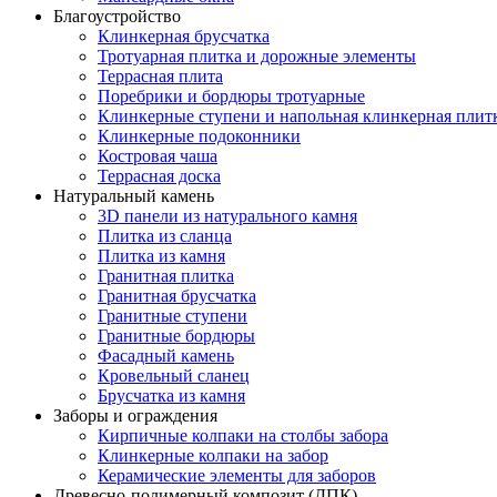
Благоустройство
Клинкерная брусчатка
Тротуарная плитка и дорожные элементы
Террасная плита
Поребрики и бордюры тротуарные
Клинкерные ступени и напольная клинкерная плит
Клинкерные подоконники
Костровая чаша
Террасная доска
Натуральный камень
3D панели из натурального камня
Плитка из сланца
Плитка из камня
Гранитная плитка
Гранитная брусчатка
Гранитные ступени
Гранитные бордюры
Фасадный камень
Кровельный сланец
Брусчатка из камня
Заборы и ограждения
Кирпичные колпаки на столбы забора
Клинкерные колпаки на забор
Керамические элементы для заборов
Древесно-полимерный композит (ДПК)