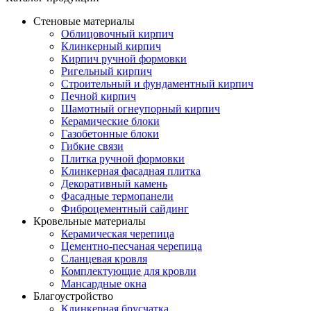
Стеновые материалы
Облицовочный кирпич
Клинкерный кирпич
Кирпич ручной формовки
Ригельный кирпич
Строительный и фундаментный кирпич
Печной кирпич
Шамотный огнеупорный кирпич
Керамические блоки
Газобетонные блоки
Гибкие связи
Плитка ручной формовки
Клинкерная фасадная плитка
Декоративный камень
Фасадные термопанели
Фиброцементный сайдинг
Кровельные материалы
Керамическая черепица
Цементно-песчаная черепица
Сланцевая кровля
Комплектующие для кровли
Мансардные окна
Благоустройство
Клинкерная брусчатка