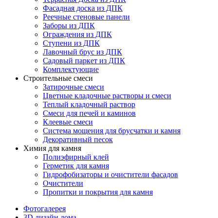
Фасадная доска из ДПК
Реечные стеновые панели
Заборы из ДПК
Ограждения из ДПК
Ступени из ДПК
Лавочный брус из ДПК
Садовый паркет из ДПК
Комплектующие
Строительные смеси
Затирочные смеси
Цветные кладочные растворы и смеси
Теплый кладочный раствор
Смеси для печей и каминов
Клеевые смеси
Система мощения для брусчатки и камня
Декоративный песок
Химия для камня
Полиэфирный клей
Герметик для камня
Гидрофобизаторы и очистители фасадов
Очистители
Пропитки и покрытия для камня
Фотогалерея
3D дизайн дома