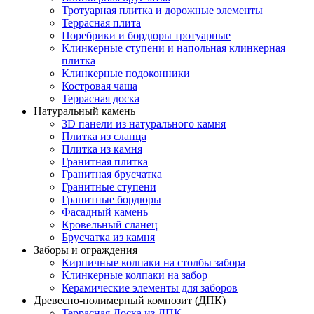
Тротуарная плитка и дорожные элементы
Террасная плита
Поребрики и бордюры тротуарные
Клинкерные ступени и напольная клинкерная
плитка
Клинкерные подоконники
Костровая чаша
Террасная доска
Натуральный камень
3D панели из натурального камня
Плитка из сланца
Плитка из камня
Гранитная плитка
Гранитная брусчатка
Гранитные ступени
Гранитные бордюры
Фасадный камень
Кровельный сланец
Брусчатка из камня
Заборы и ограждения
Кирпичные колпаки на столбы забора
Клинкерные колпаки на забор
Керамические элементы для заборов
Древесно-полимерный композит (ДПК)
Террасная Доска из ДПК