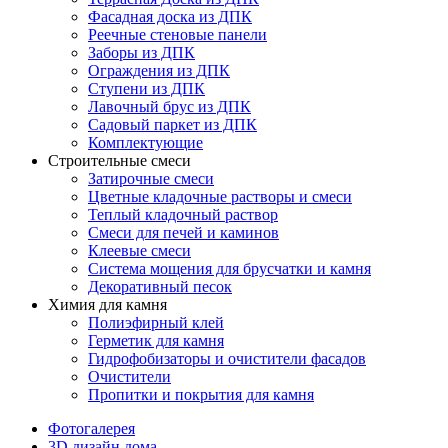
Фасадная доска из ДПК
Реечные стеновые панели
Заборы из ДПК
Ограждения из ДПК
Ступени из ДПК
Лавочный брус из ДПК
Садовый паркет из ДПК
Комплектующие
Строительные смеси
Затирочные смеси
Цветные кладочные растворы и смеси
Теплый кладочный раствор
Смеси для печей и каминов
Клеевые смеси
Система мощения для брусчатки и камня
Декоративный песок
Химия для камня
Полиэфирный клей
Герметик для камня
Гидрофобизаторы и очистители фасадов
Очистители
Пропитки и покрытия для камня
Фотогалерея
3D дизайн дома