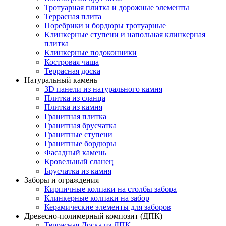
Тротуарная плитка и дорожные элементы
Террасная плита
Поребрики и бордюры тротуарные
Клинкерные ступени и напольная клинкерная
плитка
Клинкерные подоконники
Костровая чаша
Террасная доска
Натуральный камень
3D панели из натурального камня
Плитка из сланца
Плитка из камня
Гранитная плитка
Гранитная брусчатка
Гранитные ступени
Гранитные бордюры
Фасадный камень
Кровельный сланец
Брусчатка из камня
Заборы и ограждения
Кирпичные колпаки на столбы забора
Клинкерные колпаки на забор
Керамические элементы для заборов
Древесно-полимерный композит (ДПК)
Террасная Доска из ДПК