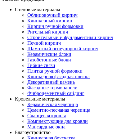
Стеновые материалы
Облицовочный кирпич
Клинкерный кирпич
Кирпич ручной формовки
Ригельный кирпич
Строительный и фундаментный кирпич
Печной кирпич
Шамотный огнеупорный кирпич
Керамические блоки
Газобетонные блоки
Гибкие связи
Плитка ручной формовки
Клинкерная фасадная плитка
Декоративный камень
Фасадные термопанели
Фиброцементный сайдинг
Кровельные материалы
Керамическая черепица
Цементно-песчаная черепица
Сланцевая кровля
Комплектующие для кровли
Мансардные окна
Благоустройство
Клинкерная брусчатка