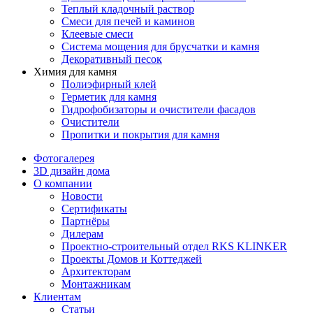
Теплый кладочный раствор
Смеси для печей и каминов
Клеевые смеси
Система мощения для брусчатки и камня
Декоративный песок
Химия для камня
Полиэфирный клей
Герметик для камня
Гидрофобизаторы и очистители фасадов
Очистители
Пропитки и покрытия для камня
Фотогалерея
3D дизайн дома
О компании
Новости
Сертификаты
Партнёры
Дилерам
Проектно-строительный отдел RKS KLINKER
Проекты Домов и Коттеджей
Архитекторам
Монтажникам
Клиентам
Статьи