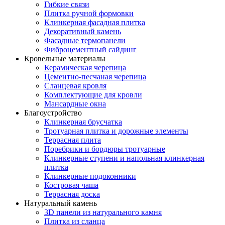
Гибкие связи
Плитка ручной формовки
Клинкерная фасадная плитка
Декоративный камень
Фасадные термопанели
Фиброцементный сайдинг
Кровельные материалы
Керамическая черепица
Цементно-песчаная черепица
Сланцевая кровля
Комплектующие для кровли
Мансардные окна
Благоустройство
Клинкерная брусчатка
Тротуарная плитка и дорожные элементы
Террасная плита
Поребрики и бордюры тротуарные
Клинкерные ступени и напольная клинкерная
плитка
Клинкерные подоконники
Костровая чаша
Террасная доска
Натуральный камень
3D панели из натурального камня
Плитка из сланца