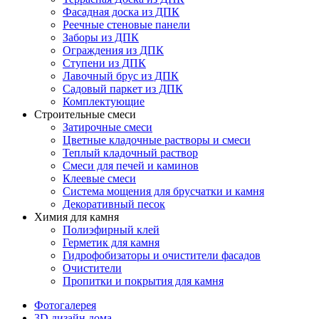
Фасадная доска из ДПК
Реечные стеновые панели
Заборы из ДПК
Ограждения из ДПК
Ступени из ДПК
Лавочный брус из ДПК
Садовый паркет из ДПК
Комплектующие
Строительные смеси
Затирочные смеси
Цветные кладочные растворы и смеси
Теплый кладочный раствор
Смеси для печей и каминов
Клеевые смеси
Система мощения для брусчатки и камня
Декоративный песок
Химия для камня
Полиэфирный клей
Герметик для камня
Гидрофобизаторы и очистители фасадов
Очистители
Пропитки и покрытия для камня
Фотогалерея
3D дизайн дома