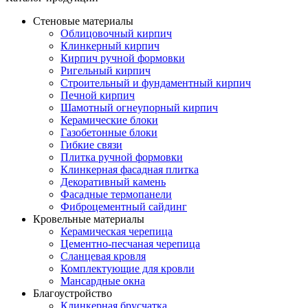
Стеновые материалы
Облицовочный кирпич
Клинкерный кирпич
Кирпич ручной формовки
Ригельный кирпич
Строительный и фундаментный кирпич
Печной кирпич
Шамотный огнеупорный кирпич
Керамические блоки
Газобетонные блоки
Гибкие связи
Плитка ручной формовки
Клинкерная фасадная плитка
Декоративный камень
Фасадные термопанели
Фиброцементный сайдинг
Кровельные материалы
Керамическая черепица
Цементно-песчаная черепица
Сланцевая кровля
Комплектующие для кровли
Мансардные окна
Благоустройство
Клинкерная брусчатка