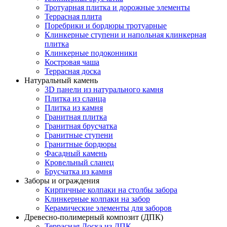
Тротуарная плитка и дорожные элементы
Террасная плита
Поребрики и бордюры тротуарные
Клинкерные ступени и напольная клинкерная
плитка
Клинкерные подоконники
Костровая чаша
Террасная доска
Натуральный камень
3D панели из натурального камня
Плитка из сланца
Плитка из камня
Гранитная плитка
Гранитная брусчатка
Гранитные ступени
Гранитные бордюры
Фасадный камень
Кровельный сланец
Брусчатка из камня
Заборы и ограждения
Кирпичные колпаки на столбы забора
Клинкерные колпаки на забор
Керамические элементы для заборов
Древесно-полимерный композит (ДПК)
Террасная Доска из ДПК