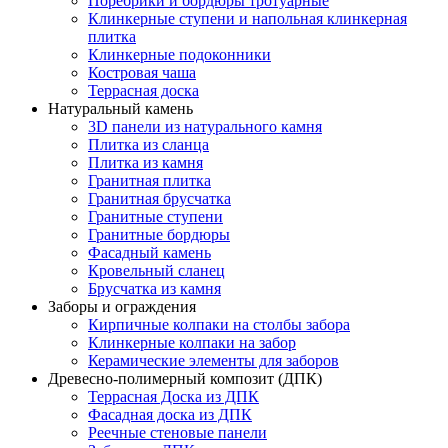
Поребрики и бордюры тротуарные
Клинкерные ступени и напольная клинкерная
плитка
Клинкерные подоконники
Костровая чаша
Террасная доска
Натуральный камень
3D панели из натурального камня
Плитка из сланца
Плитка из камня
Гранитная плитка
Гранитная брусчатка
Гранитные ступени
Гранитные бордюры
Фасадный камень
Кровельный сланец
Брусчатка из камня
Заборы и ограждения
Кирпичные колпаки на столбы забора
Клинкерные колпаки на забор
Керамические элементы для заборов
Древесно-полимерный композит (ДПК)
Террасная Доска из ДПК
Фасадная доска из ДПК
Реечные стеновые панели