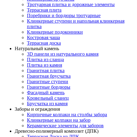
Тротуарная плитка и дорожные элементы
Террасная плита
Поребрики и бордюры тротуарные
Клинкерные ступени и напольная клинкерная
плитка
Клинкерные подоконники
Костровая чаша
Террасная доска
Натуральный камень
3D панели из натурального камня
Плитка из сланца
Плитка из камня
Гранитная плитка
Гранитная брусчатка
Гранитные ступени
Гранитные бордюры
Фасадный камень
Кровельный сланец
Брусчатка из камня
Заборы и ограждения
Кирпичные колпаки на столбы забора
Клинкерные колпаки на забор
Керамические элементы для заборов
Древесно-полимерный композит (ДПК)
Террасная Доска из ДПК