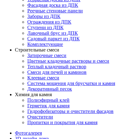
Фасадная доска из ДПК
Реечные стеновые панели
Заборы из ДПК
Ограждения из ДПК
Ступени из ДПК
Лавочный брус из ДПК
Садовый паркет из ДПК
Комплектующие
Строительные смеси
Затирочные смеси
Цветные кладочные растворы и смеси
Теплый кладочный раствор
Смеси для печей и каминов
Клеевые смеси
Система мощения для брусчатки и камня
Декоративный песок
Химия для камня
Полиэфирный клей
Герметик для камня
Гидрофобизаторы и очистители фасадов
Очистители
Пропитки и покрытия для камня
Фотогалерея
3D дизайн дома