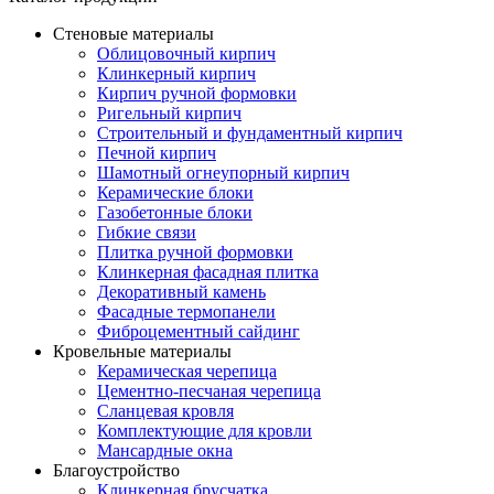
Стеновые материалы
Облицовочный кирпич
Клинкерный кирпич
Кирпич ручной формовки
Ригельный кирпич
Строительный и фундаментный кирпич
Печной кирпич
Шамотный огнеупорный кирпич
Керамические блоки
Газобетонные блоки
Гибкие связи
Плитка ручной формовки
Клинкерная фасадная плитка
Декоративный камень
Фасадные термопанели
Фиброцементный сайдинг
Кровельные материалы
Керамическая черепица
Цементно-песчаная черепица
Сланцевая кровля
Комплектующие для кровли
Мансардные окна
Благоустройство
Клинкерная брусчатка