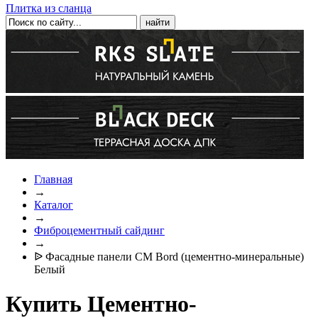
Плитка из сланца
Главная
→
Каталог
→
Фиброцементный сайдинг
→
ᐉ Фасадные панели CM Bord (цементно-минеральные)
Белый
Купить Цементно-