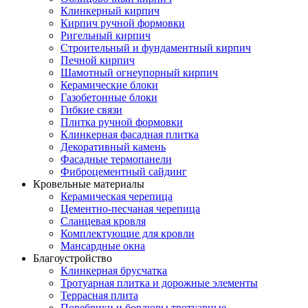
Клинкерный кирпич
Кирпич ручной формовки
Ригельный кирпич
Строительный и фундаментный кирпич
Печной кирпич
Шамотный огнеупорный кирпич
Керамические блоки
Газобетонные блоки
Гибкие связи
Плитка ручной формовки
Клинкерная фасадная плитка
Декоративный камень
Фасадные термопанели
Фиброцементный сайдинг
Кровельные материалы
Керамическая черепица
Цементно-песчаная черепица
Сланцевая кровля
Комплектующие для кровли
Мансардные окна
Благоустройство
Клинкерная брусчатка
Тротуарная плитка и дорожные элементы
Террасная плита
Поребрики и бордюры тротуарные