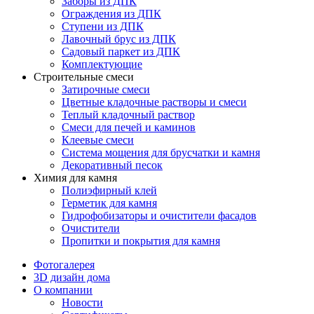
Заборы из ДПК
Ограждения из ДПК
Ступени из ДПК
Лавочный брус из ДПК
Садовый паркет из ДПК
Комплектующие
Строительные смеси
Затирочные смеси
Цветные кладочные растворы и смеси
Теплый кладочный раствор
Смеси для печей и каминов
Клеевые смеси
Система мощения для брусчатки и камня
Декоративный песок
Химия для камня
Полиэфирный клей
Герметик для камня
Гидрофобизаторы и очистители фасадов
Очистители
Пропитки и покрытия для камня
Фотогалерея
3D дизайн дома
О компании
Новости