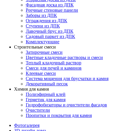
Фасадная доска из ДПК
Реечные стеновые панели
Заборы из ДПК
Ограждения из ДПК
Ступени из ДПК
Лавочный брус из ДПК
Садовый паркет из ДПК
Комплектующие
Строительные смеси
Затирочные смеси
Цветные кладочные растворы и смеси
Теплый кладочный раствор
Смеси для печей и каминов
Клеевые смеси
Система мощения для брусчатки и камня
Декоративный песок
Химия для камня
Полиэфирный клей
Герметик для камня
Гидрофобизаторы и очистители фасадов
Очистители
Пропитки и покрытия для камня
Фотогалерея
3D дизайн дома