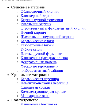
Стеновые материалы
Облицовочный кирпич
Клинкерный кирпич
Кирпич ручной формовки
Ригельный кирпич
Строительный и фундаментный кирпич
Печной кирпич
Шамотный огнеупорный кирпич
Керамические блоки
Газобетонные блоки
Гибкие связи
Плитка ручной формовки
Клинкерная фасадная плитка
Декоративный камень
Фасадные термопанели
Фиброцементный сайдинг
Кровельные материалы
Керамическая черепица
Цементно-песчаная черепица
Сланцевая кровля
Комплектующие для кровли
Мансардные окна
Благоустройство
Клинкерная брусчатка