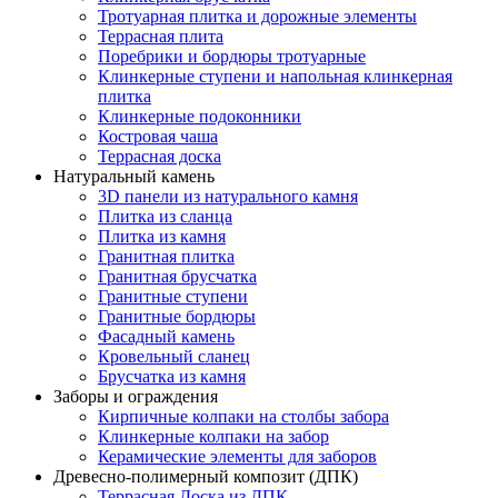
Тротуарная плитка и дорожные элементы
Террасная плита
Поребрики и бордюры тротуарные
Клинкерные ступени и напольная клинкерная
плитка
Клинкерные подоконники
Костровая чаша
Террасная доска
Натуральный камень
3D панели из натурального камня
Плитка из сланца
Плитка из камня
Гранитная плитка
Гранитная брусчатка
Гранитные ступени
Гранитные бордюры
Фасадный камень
Кровельный сланец
Брусчатка из камня
Заборы и ограждения
Кирпичные колпаки на столбы забора
Клинкерные колпаки на забор
Керамические элементы для заборов
Древесно-полимерный композит (ДПК)
Террасная Доска из ДПК