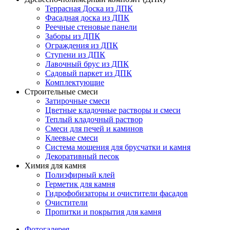
Террасная Доска из ДПК
Фасадная доска из ДПК
Реечные стеновые панели
Заборы из ДПК
Ограждения из ДПК
Ступени из ДПК
Лавочный брус из ДПК
Садовый паркет из ДПК
Комплектующие
Строительные смеси
Затирочные смеси
Цветные кладочные растворы и смеси
Теплый кладочный раствор
Смеси для печей и каминов
Клеевые смеси
Система мощения для брусчатки и камня
Декоративный песок
Химия для камня
Полиэфирный клей
Герметик для камня
Гидрофобизаторы и очистители фасадов
Очистители
Пропитки и покрытия для камня
Фотогалерея