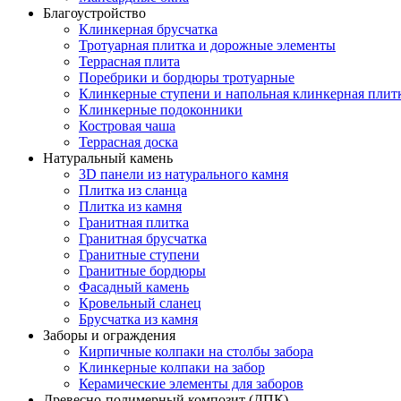
Благоустройство
Клинкерная брусчатка
Тротуарная плитка и дорожные элементы
Террасная плита
Поребрики и бордюры тротуарные
Клинкерные ступени и напольная клинкерная плит
Клинкерные подоконники
Костровая чаша
Террасная доска
Натуральный камень
3D панели из натурального камня
Плитка из сланца
Плитка из камня
Гранитная плитка
Гранитная брусчатка
Гранитные ступени
Гранитные бордюры
Фасадный камень
Кровельный сланец
Брусчатка из камня
Заборы и ограждения
Кирпичные колпаки на столбы забора
Клинкерные колпаки на забор
Керамические элементы для заборов
Древесно-полимерный композит (ДПК)