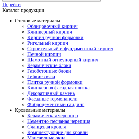
Перейти
Каталог продукции
Стеновые материалы
Облицовочный кирпич
Клинкерный кирпич
Кирпич ручной формовки
Ригельный кирпич
Строительный и фундаментный кирпич
Печной кирпич
Шамотный огнеупорный кирпич
Керамические блоки
Газобетонные блоки
Гибкие связи
Плитка ручной формовки
Клинкерная фасадная плитка
Декоративный камень
Фасадные термопанели
Фиброцементный сайдинг
Кровельные материалы
Керамическая черепица
Цементно-песчаная черепица
Сланцевая кровля
Комплектующие для кровли
Мансардные окна